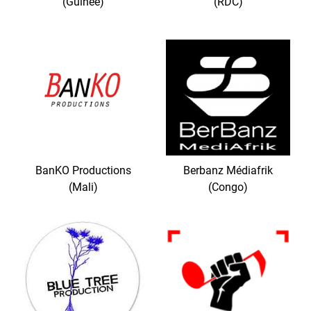
(Guinée)
(RDC)
BanKO Productions
Berbanz Médiafrik
(Mali)
(Congo)