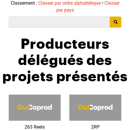
Classement :
Classer par ordre alphabétique
•
Classer
par pays
Producteurs
délégués des
projets présentés
263 Reels
2RP