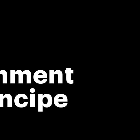
inment
ncipe