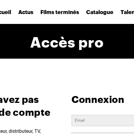
ueil
Actus
Films terminés
Catalogue
Tale
Accès pro
avez pas
Connexion
 de compte
ur, distributeur, TV,