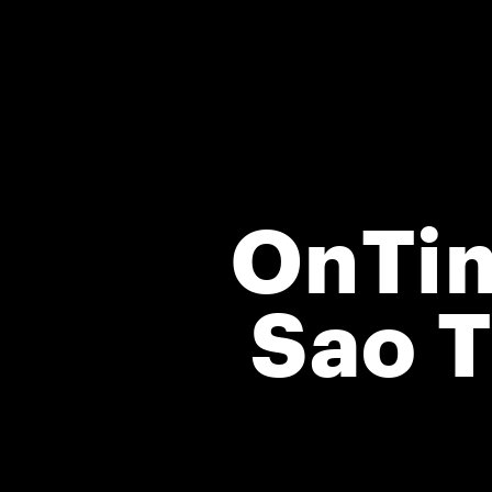
OnTim
Sao 