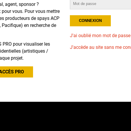
al, agent, sponsor ?
t pour vous. Pour vous mettre
des producteurs de spays ACP
, Pacifique) en recherche de
J'ai oublié mon mot de passe
 PRO pour visualiser les
J'accède au site sans me con
dentielles (artistiques /
aque projet.
ACCÈS PRO