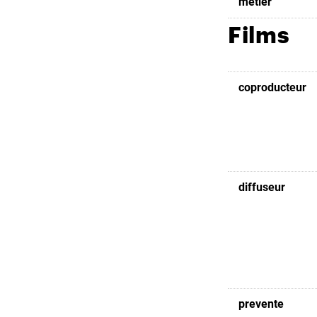
metier
Films
coproducteur
diffuseur
prevente