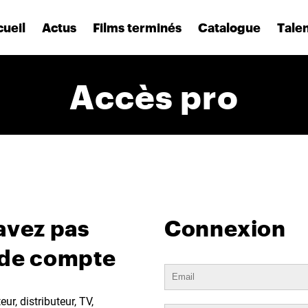
ueil
Actus
Films terminés
Catalogue
Tale
Accès pro
avez pas
Connexion
 de compte
ur, distributeur, TV,