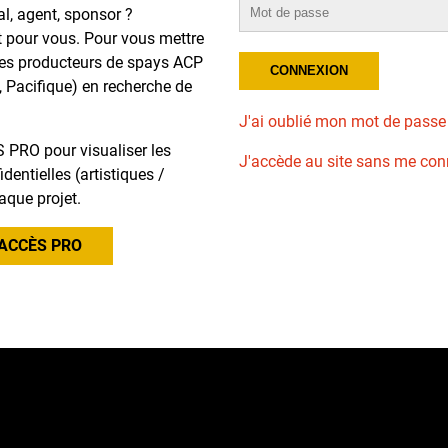
al, agent, sponsor ?
t pour vous. Pour vous mettre
des producteurs de spays ACP
, Pacifique) en recherche de
J'ai oublié mon mot de passe
 PRO pour visualiser les
J'accède au site sans me con
dentielles (artistiques /
aque projet.
ACCÈS PRO