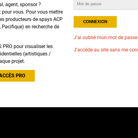
al, agent, sponsor ?
t pour vous. Pour vous mettre
des producteurs de spays ACP
, Pacifique) en recherche de
J'ai oublié mon mot de passe
 PRO pour visualiser les
J'accède au site sans me con
dentielles (artistiques /
aque projet.
ACCÈS PRO