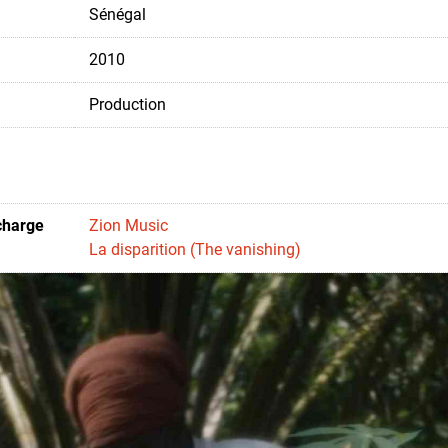
Sénégal
2010
Production
charge
Zion Music
La disparition (The vanishing)