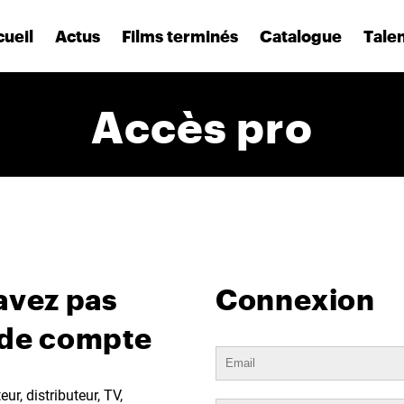
ueil
Actus
Films terminés
Catalogue
Tale
Accès pro
avez pas
Connexion
 de compte
ur, distributeur, TV,