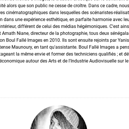
cité alors que son public ne cesse de croître. Dans ce cadre, no
es cinématographiques dans lesquelles des scénaristes-réalisate
ain dans une expérience esthétique, en parfaite harmonie avec leu
intérieur, différent de celui des médias hégémoniques. C'est ai
et Amath Niane, directeur de la photographie, tous deux sénégala
on Boul Fallé Images en 2010. Ils sont ensuite rejoints par Yanis
rtense Maunoury, en tant qu'assistante. Boul Fallé Images a p
tageant la même envie et former des techniciens qualifiés ; et d
 économique autour des Arts et de l'Industrie Audiovisuelle sur le