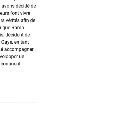
us avons décidé de
urs font vivre
rs vérités afin de
nsi que Rama
is, décident de
 Gaye, en tant
ensé accompagner
évelopper un
 continent