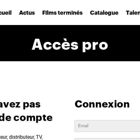
ueil
Actus
Films terminés
Catalogue
Tale
Accès pro
avez pas
Connexion
 de compte
ur, distributeur, TV,