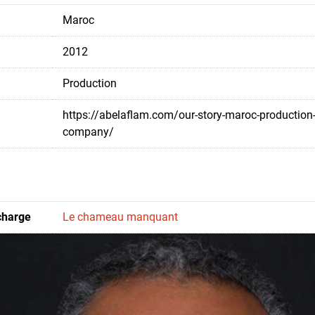
Maroc
2012
Production
https://abelaflam.com/our-story-maroc-production
company/
charge
Le chameau manquant