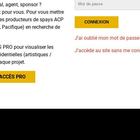
al, agent, sponsor ?
t pour vous. Pour vous mettre
des producteurs de spays ACP
, Pacifique) en recherche de
J'ai oublié mon mot de passe
 PRO pour visualiser les
J'accède au site sans me con
dentielles (artistiques /
aque projet.
ACCÈS PRO