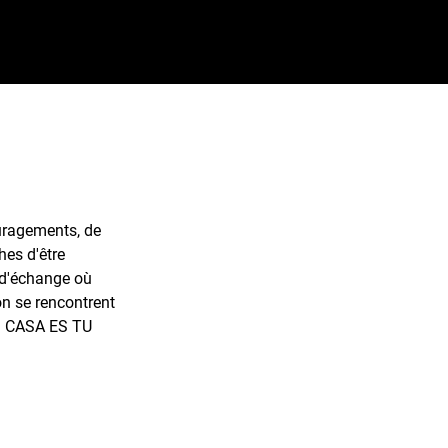
uragements, de
hes d'être
 d'échange où
ion se rencontrent
(MI CASA ES TU