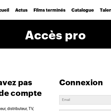
ueil
Actus
Films terminés
Catalogue
Tale
Accès pro
avez pas
Connexion
 de compte
ur, distributeur, TV,