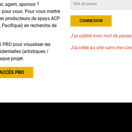
al, agent, sponsor ?
t pour vous. Pour vous mettre
des producteurs de spays ACP
, Pacifique) en recherche de
J'ai oublié mon mot de passe
 PRO pour visualiser les
J'accède au site sans me con
dentielles (artistiques /
aque projet.
ACCÈS PRO