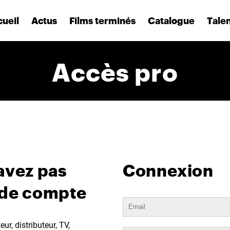
ueil
Actus
Films terminés
Catalogue
Tale
Accès pro
avez pas
Connexion
 de compte
ur, distributeur, TV,