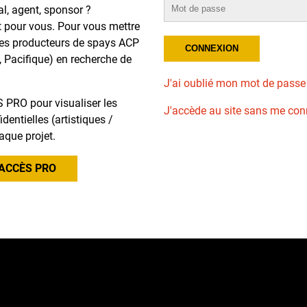
al, agent, sponsor ?
t pour vous. Pour vous mettre
des producteurs de spays ACP
, Pacifique) en recherche de
J'ai oublié mon mot de passe
 PRO pour visualiser les
J'accède au site sans me con
dentielles (artistiques /
aque projet.
ACCÈS PRO