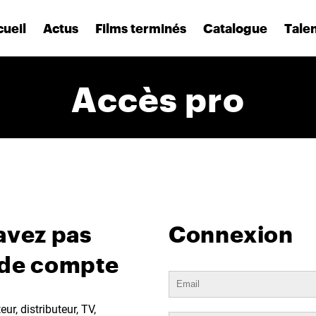
ueil
Actus
Films terminés
Catalogue
Tale
Accès pro
avez pas
Connexion
 de compte
ur, distributeur, TV,