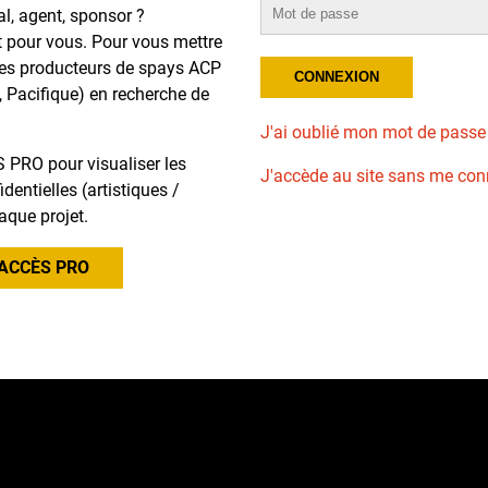
al, agent, sponsor ?
t pour vous. Pour vous mettre
des producteurs de spays ACP
, Pacifique) en recherche de
J'ai oublié mon mot de passe
 PRO pour visualiser les
J'accède au site sans me con
dentielles (artistiques /
aque projet.
ACCÈS PRO