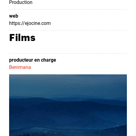
Production
web
https://ejocine.com
Films
producteur en charge
Benimana