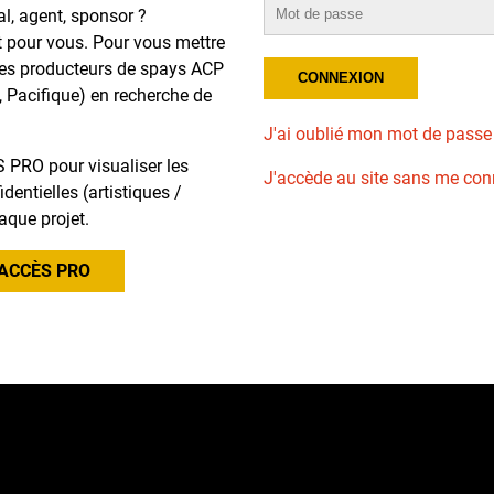
al, agent, sponsor ?
t pour vous. Pour vous mettre
des producteurs de spays ACP
, Pacifique) en recherche de
J'ai oublié mon mot de passe
 PRO pour visualiser les
J'accède au site sans me con
dentielles (artistiques /
aque projet.
ACCÈS PRO