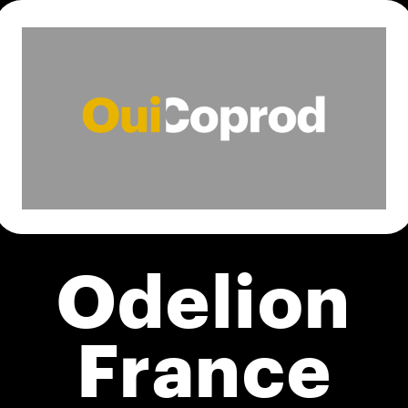
Odelion
France