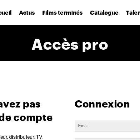
ueil
Actus
Films terminés
Catalogue
Tale
Accès pro
avez pas
Connexion
 de compte
ur, distributeur, TV,