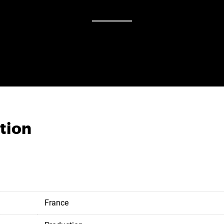
tion
France