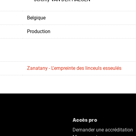
Belgique
Production
Zanatany - L'empreinte des linceuls esseulés
Accès pro
Demander une accréditation