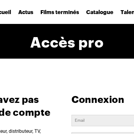
ueil
Actus
Films terminés
Catalogue
Tale
Accès pro
avez pas
Connexion
 de compte
ur, distributeur, TV,