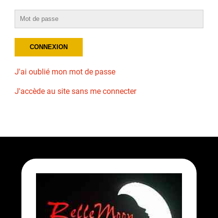
J'ai oublié mon mot de passe
J'accède au site sans me connecter