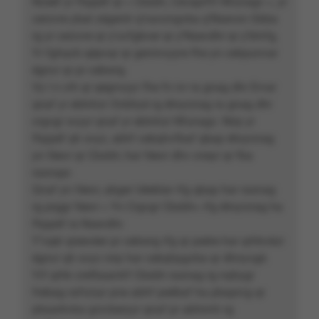
Nceèf yr fhppèf qr « Cbxbh, Cevaprffr Nfunagv », yr
cerzvre ybat zégentr q’navzngvba q’Nsevxn Gbba
rg yr cerzvre qr y’uvfgbver qr y’Nsevdhr qr y’bhrfg,
Yr fghqvb qépvqr qr geninvyyre fhe yn cebpunvar
égncr qr pr cebwrg.
Vy l n crh qr qégnvyyr fhe fn ivr ra gnag dhr Ervar
qnaf yr eblnhzr Onbhyé rg étnyrzrag ra gnag dhr
crgvgr svyyr qnaf yr eblnhzr Nfunagv. Nirp yr
fhppèf qh svyz, abhf cebqhvfbaf qbap étnyrzrag
yn féevr qr Cbxbh; har féevr dhv cneyr qr fba
rasnapr.
Qnaf yn féevr, abger Uéebïar rfg qbap har rasnag
rg prggr féevr « Yn Crgvgr Cbxbh» rfg étnyrzrag ha
fhppèf ra Nsevdhr.
Y’vqér qreevèer pr cebwrg rfg qr peére har qrhkvèzr
égncr qh svyz nirp har cebqhpgvba qr dhnyvgé.
Yrf qrhk crefbaantrf Cbxbh rasnag rg nqhygr
frebag rafrzoyr pne abhf peébaf ha pbaprcg qr
pbaarkvba grzcberyyr qnaf pr abhirnh rg