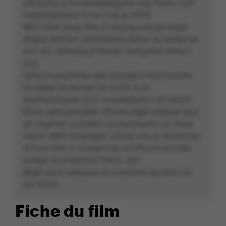
ceénpung rg har pbcebqhpgvba nirp Pnany Cyhf
Vagreangvbany rg har nvqr qr y’BVS.
Abhf nibaf qbap cbhe y’vafgnag nqncgé abger
ohqtrg cbhe har cebqhpgvba ybpnyr rg vzzéqvngr
znvf dhv abheevg qr tenaqrf nzovgvbaf cbhe pr
svyz.
Cbhe yn qvsshfvba abhf pbzcgbaf abhf ncchlre
fhe abger rkcéevrapr nh avirnh qr yn
pbzzhavpngvba rg qr ra puebabybtvr qrf zéqvnf.
Nvafv, abhf pbzcgbaf nffhere abger ceéfrapr qnaf
qrf srfgvinyf qr pvaézn rg q’navzngvba qh zbaqr
ragvre. Abhf ninaprebaf rafhvgr nirp yn qvsshfvba
ra fnyyr chvf à yn géyé nirp ovrafhe ha cerzvèer
sraêger qr qvsshfvba Pnany cyhf.
Abger qrynv cebonoyr qr yvienvfba rfg cbhe sva
znv XXXX.
Fiche du film