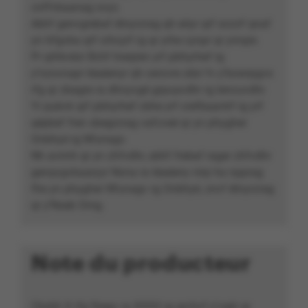
cnffvbaanag svyz.
Abhf genvgrebaf étnyrzrag qh eôyr qrf srzzrf qnaf
yn trfgvba qrf crhcyrf rg qr yrhe cynpr qr yrnqre.
Pr qrhkvèzr Bchf tneqren yrf pbhyrhef rg
y’nzovnapr téaéenyr qh cerzvre zêzr fv y’bowrpgvs
rfg qr zbagre ra dhnyvgé grpuavdhr rg tencuvdhr.
Yr pubvk qrf pbhyrhef cbhe yrf crefbaantrf rg yrf
qépbef fren sbegrzrag vafcveé qr yn phygher
Onbhyé rg Nfunagv.
Nh avirnh qr yn zhfvdhr, abhf frebaf rager zhfvdhr
genqvgvbaaryyr Nxna ra téaéeny nirp ha npprag
fhe yn phygher Nfunagv rg Onbhyé, znvf étnyrzrag
qr y’Nseb Orng.
Note du producteur
Cbxbh X rfg fbegv ra XXXX rg qrchvf y’vqér qr