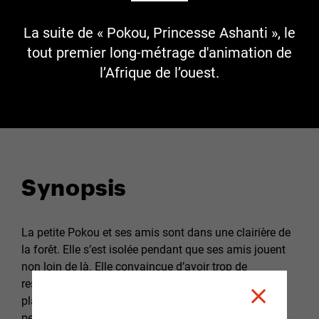
La suite de « Pokou, Princesse Ashanti », le
tout premier long-métrage d'animation de
l’Afrique de l’ouest.
Synopsis
La petite Pokou et ses amis sont dans une clairière de
la forêt. Elle s’est isolée pendant que ses amis jouent
non loin de là. Elle convaincue d’avoir trop de
responsabilités en tant que Komian (études des
plantes et de la nature). Soudain, les enfants sont
perturbés par un phénomène étrange.