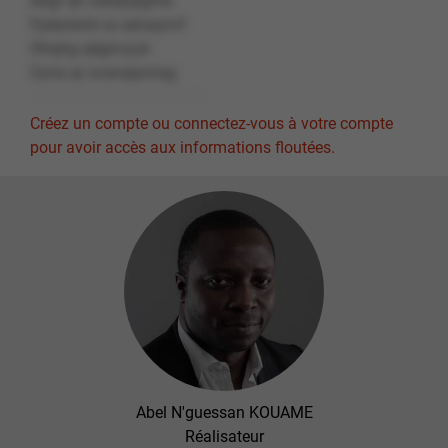
Abgr qh cebqhpgrhe
Fpéanevb ra senaçnvf
Ohqtrg qégnvyyé
Cyna qr svanaprzrag
Créez un compte ou connectez-vous à votre compte
pour avoir accès aux informations floutées.
Abel N'guessan KOUAME
Réalisateur