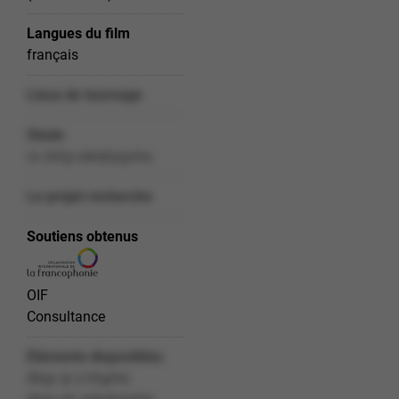
Langues du film
français
Lieux de tournage
Stade
ra cbfg-cebqhpgvba
Le projet recherche
Soutiens obtenus
OIF
Consultance
Eléments disponibles
Abgr qr y'nhgrhe