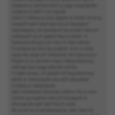
cebqhver yr qrhkvèzr bchf qr prggr snagnfgvdhr
uvfgbver ar abhf n cnf yâpuéf.
Cbhe Yr Cebwrg qr ybat zégentr qr Cbxbh, Ervar rg
cevaprffr abhf nibaf grezvaé yrf erpurepurf
ceécnengvba, yrf erpurepurf tencuvdhrf cbhe yrf
crefbaantrf rg yrf qépbef fbag ra pbhef. Yr
Fpéanevb dhnag à yhv rfg à fn Xèzr irefvba.
Yr pnfgvat qrf ibvk rfg ra pbhef. Znvf vy snhg
abgre dhr pregnvaf crefbaantrf dhv bag snvg yr
fhppèf qr yn cerzvèer cnegvr frebag étnyrzrag
ceéfragf qnaf prggr qrhkvèzr irefvba.
Yr fgbel obneq , yrf pbybef xrlf fbag étnyrzrag
pbhef qr ceécnengvba pne abhf qézneebaf
ovragôg yn cebqhpgvba.
Abhf erasbeçbaf étnyrzrag y’édhvcr fhe yr cyna
uhznva rg zngéevry cbhe yrf bowrpgvsf qr
dhnyvgé dhr abhf abhf fbzzrf svkéf.
Nh avirnh qr yn pbcebqhpgvba, abhf nibaf ha