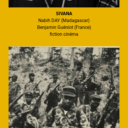
SIVANA
Nabih DAY (Madagascar)
Benjamin Guéniot (France)
fiction cinéma