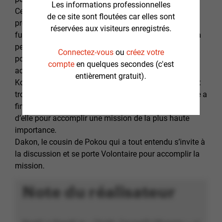
Les informations professionnelles
Ce phénomène est visible depuis le camp des
de ce site sont floutées car elles sont
prêtresses. C’est Kozoe, un esprit d’eau qui vient du
réservées aux visiteurs enregistrés.
futur qui est à l’origine de ce phénomène. Il cherche la
petite Pokou. Il est surpris par les prêtresses qui le
Connectez-vous
ou
créez votre
poursuivent. Il est aidé par Congouê Bian (un
compte
en quelques secondes (c'est
adversaire de Pokou) qui a réussi à le mettre à l’abri.
entièrement gratuit).
Kozoe explique à Congoué Bian qu’il doit absolument
trouver la petite Pokou. Dans la soirée. Kozoe en fuite a
fini par trouver notre héroïne. Il lui dit qu’il a besoin
d’elle pour accomplir une mission de la plus haute
importance.
Dakon, le cousin de Pokou qui a tout entendu s’invite à
la discussion et se porte Volontaire pour accomplir la
mission.
Note du réalisateur