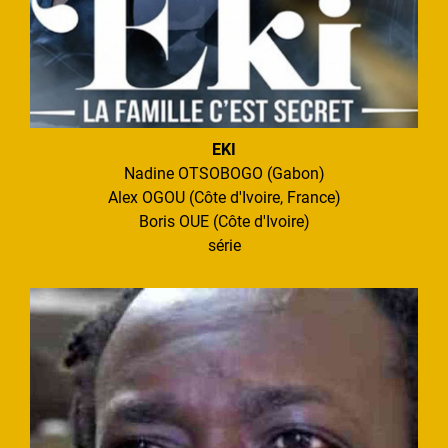
EKI
Nadine OTSOBOGO (Gabon)
Alex OGOU (Côte d'Ivoire, France)
Boris OUE (Côte d'Ivoire)
série