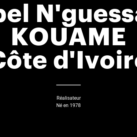
el N'gues
KOUAME
Côte d'Ivoir
Réalisateur
Né en 1978