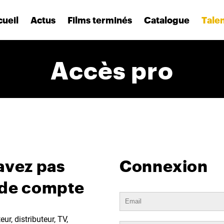
ueil
Actus
Films terminés
Catalogue
Tale
Accès pro
avez pas
Connexion
 de compte
ur, distributeur, TV,