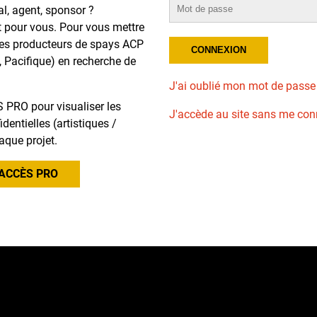
al, agent, sponsor ?
t pour vous. Pour vous mettre
des producteurs de spays ACP
, Pacifique) en recherche de
J'ai oublié mon mot de passe
 PRO pour visualiser les
J'accède au site sans me con
dentielles (artistiques /
aque projet.
ACCÈS PRO