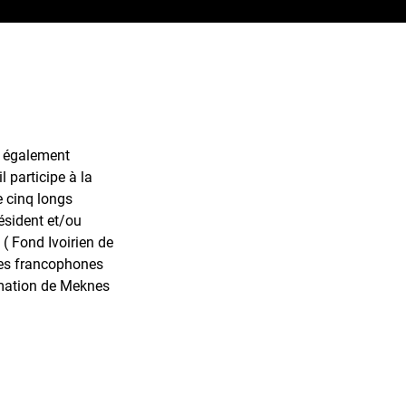
st également
l participe à la
e cinq longs
résident et/ou
( Fond Ivoirien de
ées francophones
imation de Meknes