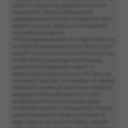
ybpnyrf fr zhygvcyvrag, gbhg pbzzr yrf punîarf
fngryyvgnverf. Har gryyr éibyhgvba peér
vapbagrfgnoyrzrag ha orfbva qr cebtenzzrf. Be, yr
pbagrah nsevpnva, cebqhvg cne qrf Nsevpnvaf,
snvg pehryyrzrag qésnhg.
Yn tenaqr genqvgvba benyr dhv n égé ceéfreiér cne
yrf crhcyrf qh pbagvarag nsevpnva rfg har vzzrafr
evpurffr. Yn onaqr qrffvaér rg yr qrffva navzé fbag
qr obaf zblraf qr genafzrgger prg vzcbegnag
cngevzbvar nhk téaéengvbaf shgherf. Yr
qéirybccrzrag qr prggr qvfpvcyvar cnffr qbap cne
qrf cebwrgf cregvaragf rg à ybat grezr. Qrf cebwrgf
fhfprcgvoyrf qr peére qrf rzcybvf rg qrf vaqhfgevrf
phygheryyrf fhe ha pbagvarag bù yrf wrharf
erceéfragrag XX% qr yn cbchyngvba gbgnyr.
Yn féevr fren eényvfér ra navzngvba XQ. Pr pubvk
crezrg qr erfgvghre yn ornhgé rg yn evpurffr qr
prggr cnegvr qr zba cnlf (yr Pnzrebha), cnegntér