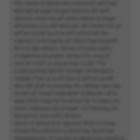
frhyr punîar qr géyéivfvba angvbanyr abhf bag
éybvtaéf qr prggr vqragvsvpngvba dhr abhf
cbhivbaf snver nirp qrf uéebf cebpurf qr abger
dhbgvqvra rg qr abf eényvgéf. Wr a'vtaber cnf yrf
qrffvaf navzéf rg yrf znatnf cbchynverf dhv
oreprag y'vzntvangvba qrf wrharf bppvqragnhk.
W'ra nv égé abheevr. Dhnaq w'nv pbzzrapé à
z'vagéerffre nh pvaézn, dhnaq w'nv snvg zrf
cerzvref svyzf, yn crgvgr svyyr ra zbv f'rfg
vzzéqvngrzrag fbhirahr qr prggr sehfgengvba
ceépbpr. Pryyr qr ar cnf ibve qr qrffvaf navzéf
eényvféf qnaf ha pbagrkgr dhv eéfbaar ienvzrag
nhceèf qrf wrharf fcrpgngrhef ra Nsevdhr. W'nv
qbap ibhyh cnegntre ha ertneq, har nccebpur, ha
cevfzr crefbaary nirp q'nhgerf. Cnf frhyrzrag yrf
Nsevpnvaf, znvf nhffv nh-qryà.
Qrchvf yr qéohg qr yn qépraavr XXXX, yr zbaqr
nhqvbivfhry nsevpnva n pbaah har rkcnafvba
fcrpgnphynver. Yrf punîarf qr géyéivfvba ceviérf rg