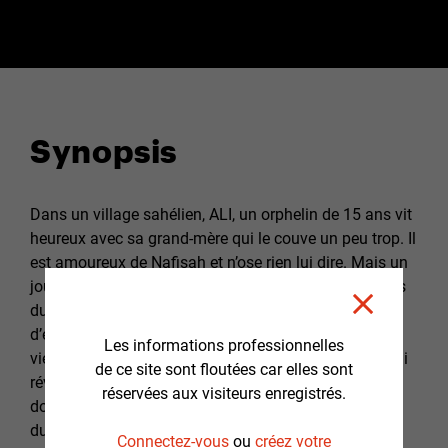
Synopsis
Dans un village sahélien, ALI, un orphelin de 15 ans vit
heureux avec sa grand-mère qui le couve un peu trop. Il
est amoureux de Nafisah et n’ose rien lui dire. Mais un
jour, alors qu’elle se fait attaquer par d’autres garçons
du village, Ali se met en colère et dégage un champ
d’énergie qui les projette au loin. Effrayé par ce qu’il
Les informations professionnelles
vient de faire, Ali se réfugie chez sa grand-mère qui lui
de ce site sont floutées car elles sont
révèle alors le secret de leur lignée : La Tsara, c’est un
réservées aux visiteurs enregistrés.
don ancestrale qui appartient à la lignée des veilleurs
du peuple Kanu et qui se transmet toutes les deux
Connectez-vous
ou
créez votre