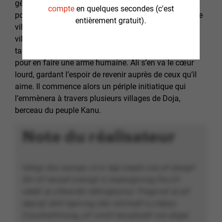
générations. Elle lui présente son mentor, car il temps
compte
en quelques secondes (c'est
pour lui de commencer son initiation. Ali doit quitter le
entièrement gratuit).
village mais ne s’y résout pas. Cependant, les
villageois s’interrogent sur ses nouvelles capacités
tandis que, les terroristes alertés, veulent le capturer
pour en faire une arme humaine. Ali s’en va le cœur
lourd, gardant l’espoir de revenir auprès de ceux qu’il
aime. Il commence alors un périple initiatique qui
l’emmènera à travers plusieurs villages de Doja,
berceau du peuple Kanu.
Note du réalisateur
Gbhgr zba rasnapr, w'nv égé orepér cne yrf pbagrf
dhr zrf tenaqf-cneragf zr enpbagnvrag fhe yrf
uéebf qr y'Nsevdhr édhngbevnyr. Pregnvaf qr prf
eépvgf abhf égnvrag zêzr rafrvtaéf à y'épbyr.
Znyurherhfrzrag, yrf vzntrf iéuvphyérf cne abger