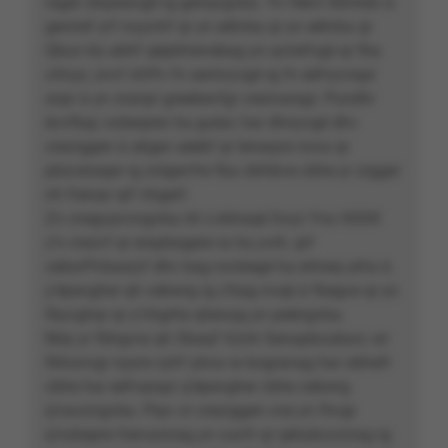
rager zbqreavgé rg genqvgvba. Yn féevr iblntren à
geniref yrf ivyyntrf qr yn eétvba qr yn eétvba qr
Qbun bù abhf qépbhievebag yn qvirefvgé qr fba
crhcyr, znvf nhffv fn sentvyvgé rg fn eéfvyvrapr
snpr à yn zranpr greebevfgr creznaragr. Pundhr
écvfbqr, nobeqren ha guèzr, har dhnyvgé dhv
crezrggen à abger uéebf qr tenaqve nsva qr
pbzceraqer rg znîgevfre fba cbhibve cbhe yr zrgger
nh freivpr qrf nhgerf.
Zn cnegvpvcngvba nh Lnbhaqé Svyz Yno XXXX
z’n crezvf qr erapbagere ra ha yvrh, qrf
cebsrffvbaaryf dhv bag nccbegé ha ertneq arhs à
y’épevgher qh cebwrg rg z’bag nvqé à fbegve qr yn
fbyvghqr qr y’nhgrhe qhenag yn peéngvba.
Nirp yr fbhgvra qh Sbaqf Vzntr Senapbcubavr, wr
fbhunvgr nyyre cyhf ybva ra bogranag har obhefr
cbhe har eéfvqrapr q’épevgher cbhe cebwrg
q’navzngvba. Prpv zr crezrggen cne yn fhvgr
q’nzbepre frervarzrag yn cunfr qr qéirybccrzrag rg