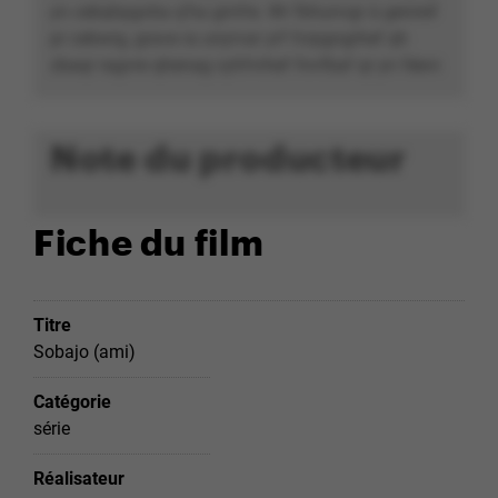
yn cebqhpgvba q’ha grnfre. Wr fbhunvgr à geniref
pr cebwrg, grave ra unyrvar yrf fcrpgngrhef qh
zbaqr ragvre qhenag cyhfvrhef fnvfbaf qr yn féevr.
Note du producteur
Fiche du film
Titre
Sobajo (ami)
Catégorie
série
Réalisateur