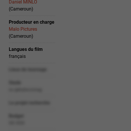
Daniel MINLO
(Cameroun)
Producteur en charge
Malo Pictures
(Cameroun)
Langues du film
français
Lieux de tournage
Stade
ra qéirybccrzrag
Le projet recherche
Budget
XX XXX