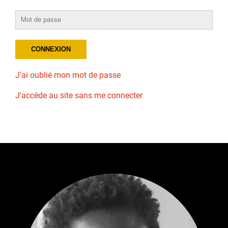
J'ai oublié mon mot de passe
J'accède au site sans me connecter