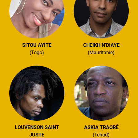
SITOU AYITE
CHEIKH N'DIAYE
(Togo)
(Mauritanie)
LOUVENSON SAINT
ASKIA TRAORÉ
JUSTE
(Tchad)