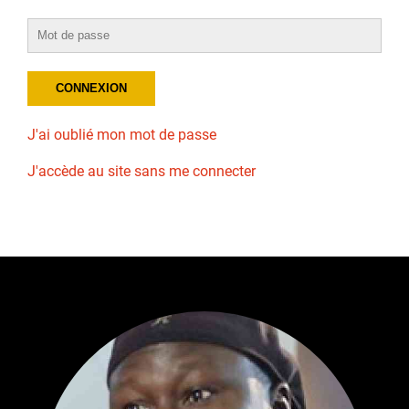
J'ai oublié mon mot de passe
J'accède au site sans me connecter