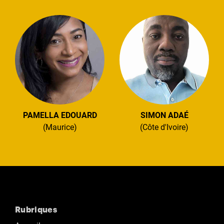
PAMELLA EDOUARD
SIMON ADAÉ
(Maurice)
(Côte d'Ivoire)
Rubriques