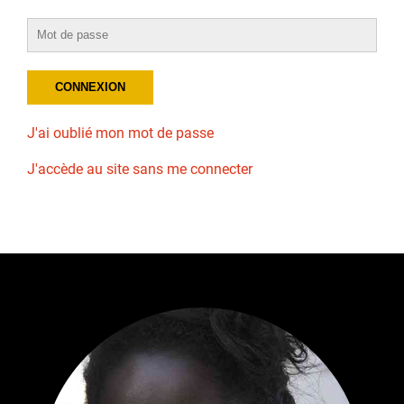
J'ai oublié mon mot de passe
J'accède au site sans me connecter