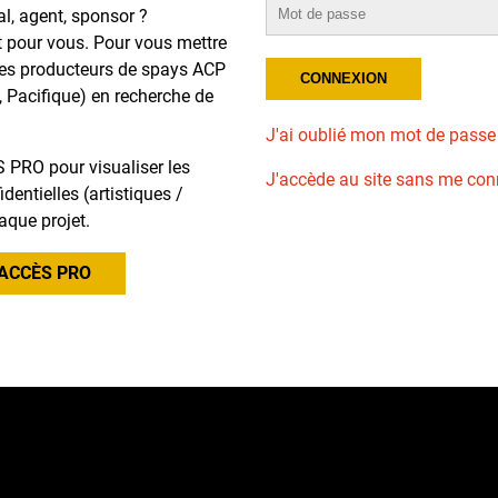
al, agent, sponsor ?
t pour vous. Pour vous mettre
des producteurs de spays ACP
, Pacifique) en recherche de
J'ai oublié mon mot de passe
 PRO pour visualiser les
J'accède au site sans me con
dentielles (artistiques /
aque projet.
ACCÈS PRO