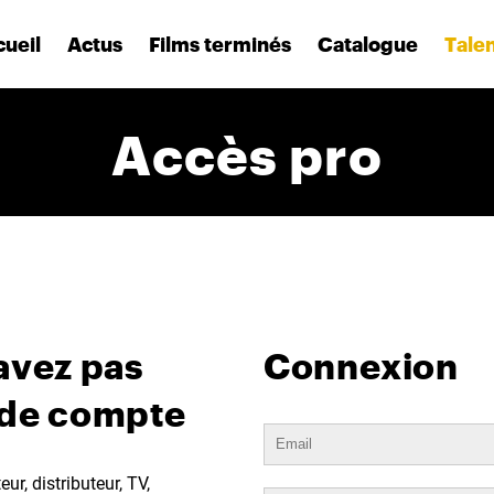
ueil
Actus
Films terminés
Catalogue
Tale
Accès pro
avez pas
Connexion
 de compte
ur, distributeur, TV,