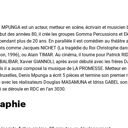
 MPUNGA est un acteur, metteur en scène, écrivain et musicien b
but des années 80, il crée les groupes Gomma Percussions et E
 pendant plus de 20 ans. En parallèle il est comédien au théâtre
nts comme Jacques NICHET (La tragédie du Roi Christophe dans
on, 1996), ou Alain TIMAR. Au cinéma, il tourne pour Patrick 
ALIBAR, Xavier GIANNOLI, après avoir débuté avec les frères
ls il a aussi composé la musique de LA PROMESSE. Metteur en 
Bruxelles, Denis Mpunga a écrit 5 pièces et termine son premier
e avec les réalisateurs Douglas MASAMUNA et Idriss GABEL son 
 se déroule en RDC en l’an 3030.
raphie