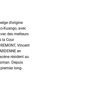
elge d’origine
ko-Kuango, avec
 avec des metteurs
 la Cour
RIDREMONT, Vincent
 DARDENNE en
scène résident au
 roman. Depuis
premier long-