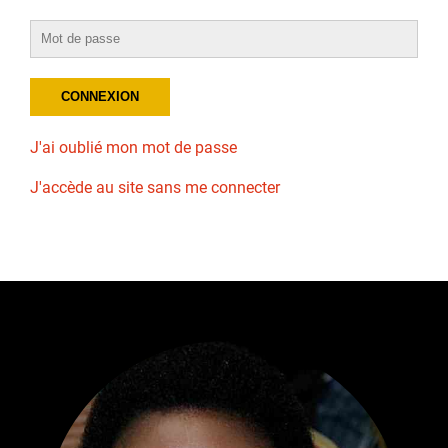
J'ai oublié mon mot de passe
J'accède au site sans me connecter