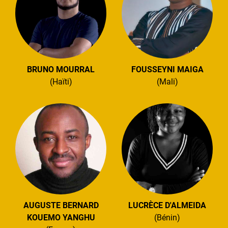
BRUNO MOURRAL
FOUSSEYNI MAIGA
(Haïti)
(Mali)
AUGUSTE BERNARD
LUCRÈCE D'ALMEIDA
KOUEMO YANGHU
(Bénin)