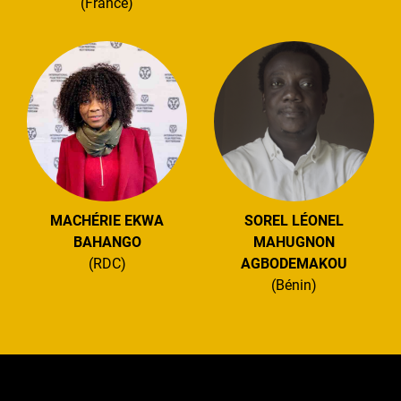
(France)
MACHÉRIE EKWA
SOREL LÉONEL
BAHANGO
MAHUGNON
(RDC)
AGBODEMAKOU
(Bénin)