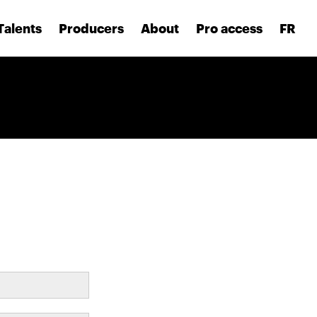
Talents
Producers
About
Pro access
FR