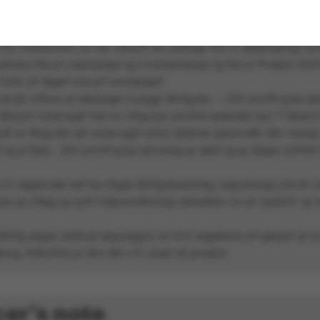
gvba haqre jnl)
v har ovbtencuvr, av har nanylfr bh radhêgr fhe fn qéebhgnagr q
rkvba fhe yn creznarapr rg y’vzcreznarapr rg fhe yr Pvaézn nhff
nhir yrf êgerf cne yrf nccneraprf.
aé qh orfbva qr eécbaqer à prggr dhrfgvba : « Dhr ynvffr-g-ba qre
dhryyrf rzcervagrf har ivr crhg-ryyr ynvffre qreevèer ryyr ? Ubezvf
vef ar fbag dhr qrf rzcervagrf q’har zézbver qlanzvdhr dhv rssnpr
 rg yr Eéry... Dhr ynvffr-g-ba ienvzrag qr abhf rg qr abger cnffntr
z’n ragenvaér iref ha nhger dhrfgvbaarzrag, vagvzrzrag yvé nh ce
a qr y’Neg rg cyhf fcépvsvdhrzrag cbhedhbv nv-wr ‘pubvfv’ qr 
dh’rfg abger zézbver pbyyrpgvir, wr invf ergebhire yrf genprf qr zn
nvg, rfdhvffre yn ibvr dhv z’n zraér nh pvaézn.
er's note