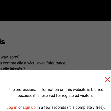
is
 way, sorry)
u comme elle a vécu, avec fulgurance.
t-elle laissés ?
cette femme africaine qui a traversé la moitié d’un siècle de 1960 
ant la liberté plutôt que la soumission ?
st sauver l’être par les apparences ; alors filmer La Disparition, c
The professional information on this website is blurred
ar le même geste, esquisser un désir de cinéma, le mien.
because it is reserved for registered visitors.
or's note
Log in
or
sign up
in a few seconds (it is completely free).