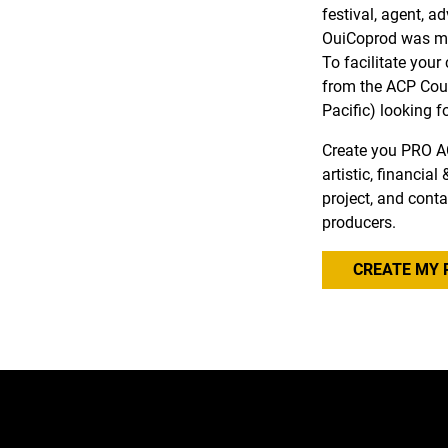
festival, agent, a
OuiCoprod was ma
To facilitate you
from the ACP Coun
Pacific) looking f
Create you PRO A
artistic, financia
project, and conta
producers.
CREATE MY 