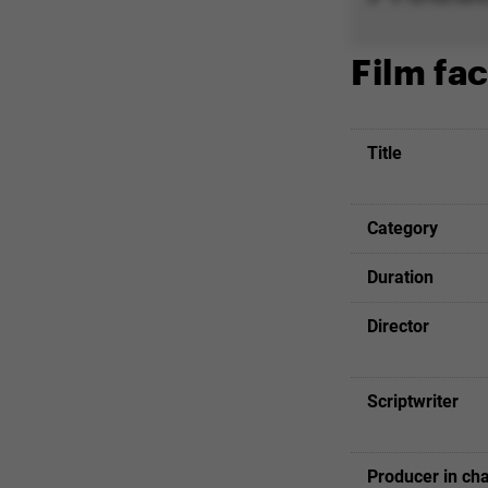
Film fac
Title
Category
Duration
Director
Scriptwriter
Producer in ch