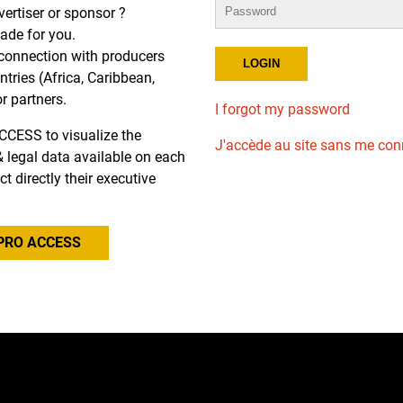
dvertiser or sponsor ?
de for you.
r connection with producers
tries (Africa, Caribbean,
or partners.
I forgot my password
CCESS to visualize the
J'accède au site sans me con
l & legal data available on each
ct directly their executive
PRO ACCESS