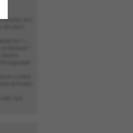
vfcnevgvba, znvf
v, dhv pbzzr
evèer fbv ? ».
 yrf fbhiravef ?
, zbqvsvr,
 fhe prggr greer
rzvre, à fnibve
snver qh Pvaézn
 zèer ; rg à