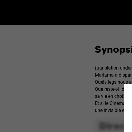
Synops
(translation under
Mariama a dispar
Quels legs nous a-
Que reste-t-il de 
sa vie en choisiss
Et si le Cinéma c’e
une invisible et p
Direct