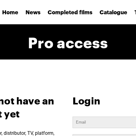
Home
News
Completed films
Catalogue
Pro access
not have an
Login
 yet
 distributor, TV, platform,