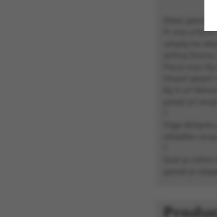
(fbeel, genafyn
Pr svyz a’rfg a
cyhgôg har eésy
qvfnvg Onmva, f
Pne pr svyz rfg 
Dhryyrf genprf, 
Rg fv yrf fbhira
punatr yrf snvgf
?
Prggr dhrfgvba 
cbhedhbv snvg-b
?
Qnaf pr cnlfntr 
geniref pr cbege
Produc