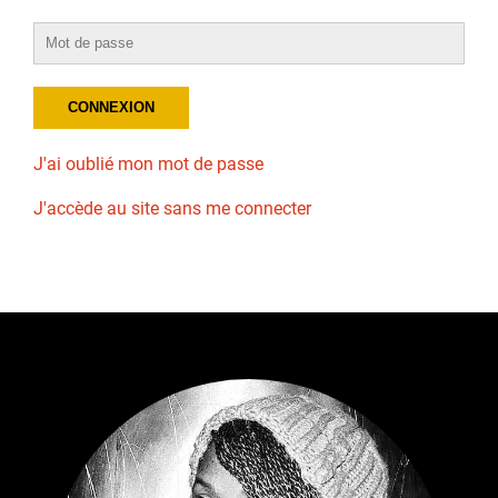
J'ai oublié mon mot de passe
J'accède au site sans me connecter