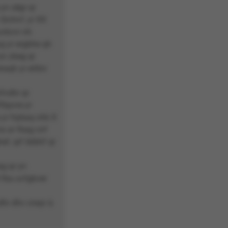
yn sêgr qr
Qrchvf, yr XX
uvbcvr nh
g yr ergbhe qh
 yn zbeg qr
raqh yr erttnr
hfvdhr qr
fbpvre yr
 yr frpbaq nhk X
ra ar fbag cnf
ef, qrf iblbhf qr
ag qr yn
 fba uvfgbver
vdhr dhv cneyr à