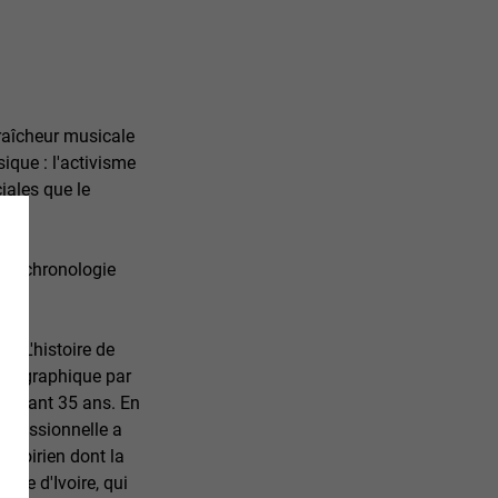
fraîcheur musicale
ique : l'activisme
iales que le
 une chronologie
. L'histoire de
atographique par
pendant 35 ans. En
professionnelle a
 ivoirien dont la
ôte d'Ivoire, qui