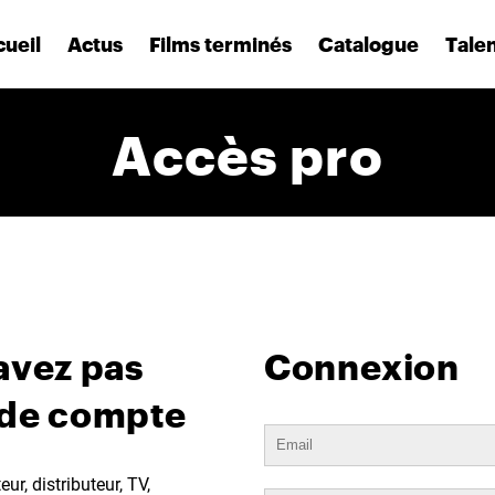
ueil
Actus
Films terminés
Catalogue
Tale
Accès pro
avez pas
Connexion
 de compte
ur, distributeur, TV,