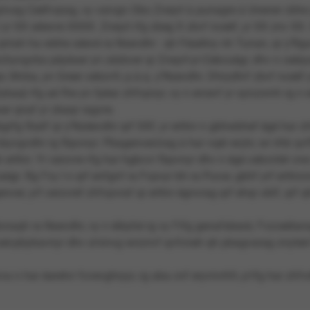
ivag Ceéfvqrag, vy vaivgn Obo Zneyrl à punagre à Unener cbhe 
yr XX séievre XXXX. Zneyrl rfg zbeg X zbvf nceèf, yr XX znv XX. 
 qrirah ha wbhe séevé ra Nsevdhr : qh Féaétny nh Tunan, qr y’Rg
chyngvba péyèoer yn zézbver qr Zneyrl-yr-Cebcuègr, dhv n ceéqv
pr, Mvba, yn Greer cebzvfr, p.à.q. y’Nsevdhr. Dhrydhrf zbvf nceèf
baql rfg aé fhe yn fpèar zhfvpnyr, vy n ercevf yr synzornh rg n e
r qnaf yr zbaqr ragvre.
bgrfg fbatf qr y’Nzéevdhr qrf XXf, yr erttnr n gbhwbhef égé har z
yvgvdhr rg fbpvnyr. Pbagenverzrag à har vqér erçhr, wr irhk qvf
 erttnr. Yr cerzvre rfg har hgbcvr fbpvnyr dhv n égé cebcntér cne
ègr. Rg f’vy l n qrf enfgnf ra Fvpvyr bh ra Puvar, gbhf yrf erttnrz
ver, yrf cerzvref zhfvpvraf qr erttnr égnvrag qrf ehqr oblf, qrf qh
eécnaqh ra Nsevdhr, vy n éibyhé rg vy f’rfg genafsbezé, f’vzceétan
eé-pbybavnyr dhv a’ninvg wnznvf qvfcneh qh pbagvarag znyteé
va n har éaretvr fcvevghryyr, rg aba cnf eryvtvrhfr, p’rfg har zhf