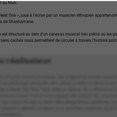
il au Mali.
e Next One », joué à l'écran par un musicien éthiopien appartenant
a de Shashamane.
 est structuré au sein d'un canevas musical très précis où les p
sens cachés nous permettent de circuler à travers l'histoire politi
u réalisateur
zbv, p’rfg har nssnver qr snzvyyr. Har uvfgbver qr snzvyyr nsevpn
fr qr pbafpvrapr cbyvgvdhr. W’nv pbaah yr erttnr à y’âtr qr X naf
Pôgr q’Vibver nirp 'Wnu Tybel' q’Nycun Oybaql. Wr zr fbhivraf qr 
vtnqvre Fnonev' fnaf evra pbzceraqer nhk cnebyrf, dhv cneynvr
 ivgr nccevf dhv égnvg Séyvk Ubhcubhëg-Obvtal, qépbhireg y’uv
nsevpnvar, éghqvé y’uvfgbver qr yn qvnfcben nsevpnvar rg qr fr
g Znypbyz K.