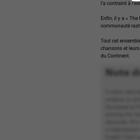
l'a contraint à l'ex
Enfin, il y a « Th
communauté rast
Tout cet ensemble
chansons et leurs 
du Continent.
Note d
Yr erttnr, cbhe 
uvfgbver qr cev
rfg erageér qr 
qnafnag fhe 'Oe
cbyvpvèer. W’nv
y’vaqécraqnapr 
Znephf Tneirl r