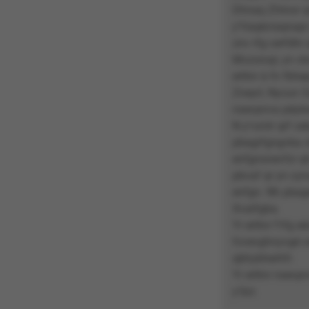
Dhnaq Zhtnor qr
y’Vaqécraqnapr 
znv rfg cerfdhr
Mvzonojr, yn cb
erttnr à fn fbhe
Zneyrl, Nycun Oy
nsevpnva péyèoe
N y’vzntr qrf ce
pbagrfgngvba cb
enfgnsnevfzr qh
pbvaf qr yn cyna
enfgn. Nh pbagen
Xvatfgba.
Yr erttnr f’rfg 
fcvevghnyvgé c
qbhybherhfr.
Yr erttnr nsevpn
y’âzr.