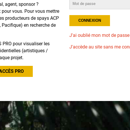
al, agent, sponsor ?
t pour vous. Pour vous mettre
des producteurs de spays ACP
, Pacifique) en recherche de
J'ai oublié mon mot de passe
 PRO pour visualiser les
J'accède au site sans me con
dentielles (artistiques /
aque projet.
ACCÈS PRO