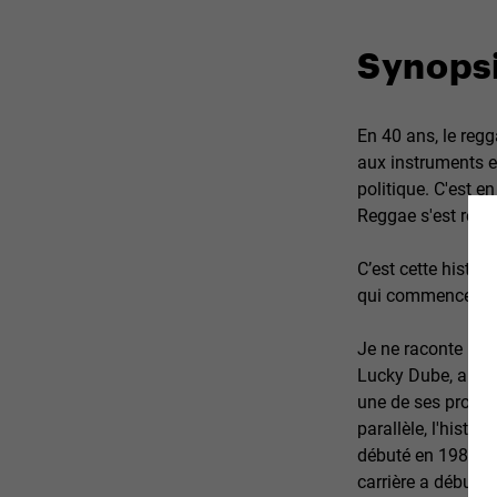
Synops
En 40 ans, le reg
aux instruments et
politique. C'est e
Reggae s'est répa
C’est cette histoi
qui commence avec
Je ne raconte pas 
Lucky Dube, aujo
une de ses proche
parallèle, l'histo
débuté en 1981. Et
carrière a débuté 