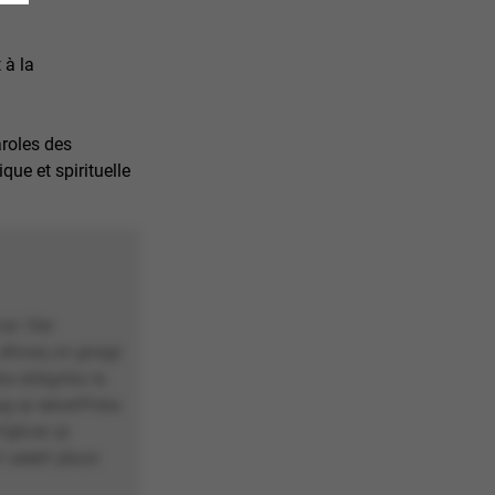
 à la
aroles des
que et spirituelle
var. Har
, dhnaq zn gnagr
zba ézbgvba ra
ag qr eécerffvba
fgbver qr
f uéebf pbzzr