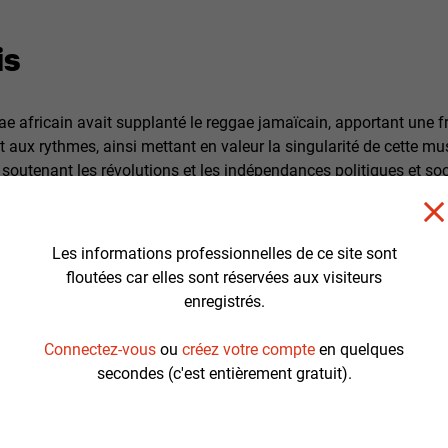
is
gae africain avait supplanté le reggae jamaïcain, apportant une 
 aux rythmes, ainsi mettant en valeur la singularité de cette mus
n soutenant les révolutions et les indépendances politiques et soc
ndu en Afrique.
re épique que j'ai choisi de raconter dans Zion Music en suivant
Les informations professionnelles de ce site sont
 les émeutes de Soweto en 1976 et s'étend jusqu'à nos jours
floutées car elles sont réservées aux visiteurs
enregistrés.
une seule histoire mais plusieurs qui forment une unité cohérente
urd'hui décédé, racontée sous une forme de "témoignage" ciném
Connectez-vous
ou
créez votre compte
en quelques
s Stella Antos, qui fut son attachée de presse puis productrice 
secondes (c'est entièrement gratuit).
ire d'Alpha Blondy, précurseur du reggae africain, dont la carrière 
 puis il y a le parcours de Tiken Jah Fakoly, également musicien
au milieu des années 90 et s'est poursuivie pendant la guerre en C