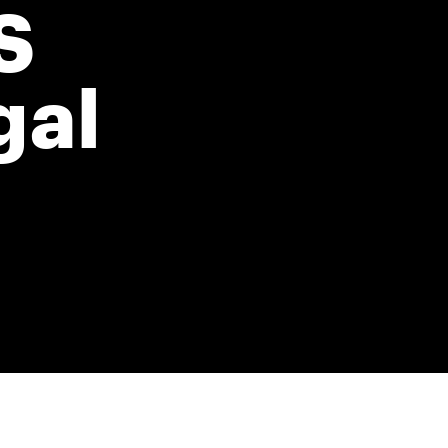
S
gal