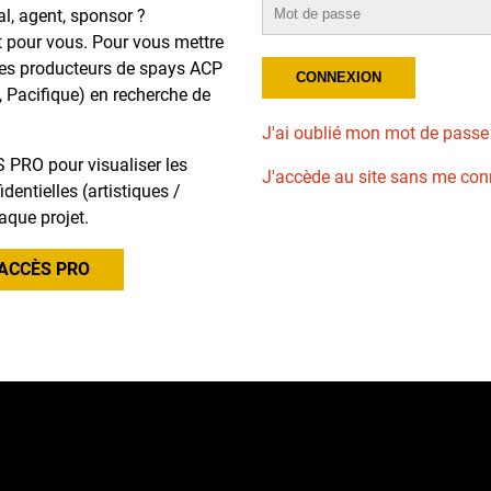
al, agent, sponsor ?
t pour vous. Pour vous mettre
des producteurs de spays ACP
, Pacifique) en recherche de
J'ai oublié mon mot de passe
 PRO pour visualiser les
J'accède au site sans me con
dentielles (artistiques /
aque projet.
ACCÈS PRO