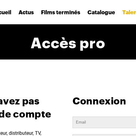
ueil
Actus
Films terminés
Catalogue
Tale
Accès pro
avez pas
Connexion
 de compte
ur, distributeur, TV,