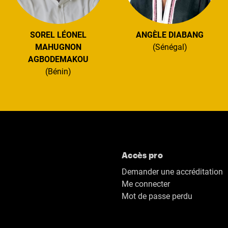
SOREL LÉONEL
ANGÈLE DIABANG
MAHUGNON
(Sénégal)
AGBODEMAKOU
(Bénin)
Accès pro
Demander une accréditation
Me connecter
Mot de passe perdu