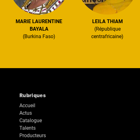
MARIE LAURENTINE
LEILA THIAM
BAYALA
(République
(Burkina Faso)
centrafricaine)
Rubriques
Accueil
Actus
Catalogue
Talents
Producteurs