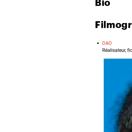
Bio
Filmog
DAO
Réalisateur, f