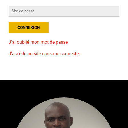
J'ai oublié mon mot de passe
J'accède au site sans me connecter