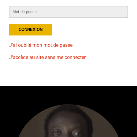
J'ai oublié mon mot de passe
J'accède au site sans me connecter