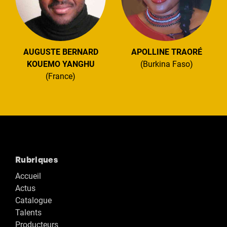
AUGUSTE BERNARD
APOLLINE TRAORÉ
KOUEMO YANGHU
(Burkina Faso)
(France)
Rubriques
Accueil
Actus
Catalogue
Talents
Producteurs