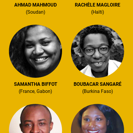
AHMAD MAHMOUD
RACHÈLE MAGLOIRE
(Soudan)
(Haïti)
SAMANTHA BIFFOT
BOUBACAR SANGARÉ
(France, Gabon)
(Burkina Faso)