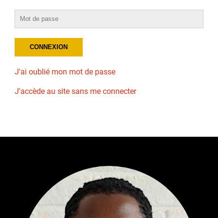
J'ai oublié mon mot de passe
J'accède au site sans me connecter