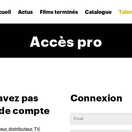
ueil
Actus
Films terminés
Catalogue
Tale
Accès pro
avez pas
Connexion
 de compte
ur, distributeur, TV,