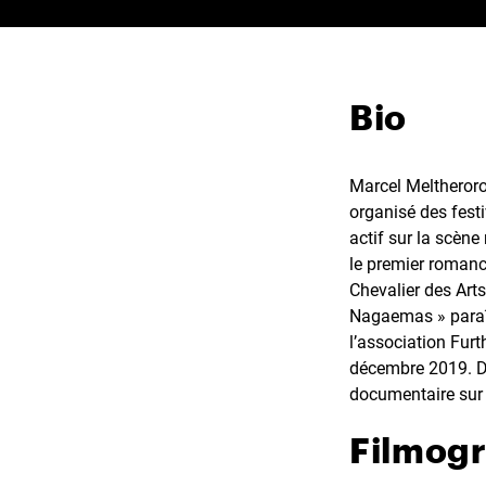
Bio
Marcel Meltheroro
organisé des festi
actif sur la scène
le premier romanci
Chevalier des Art
Nagaemas » paraît
l’association Furt
décembre 2019. De
documentaire sur 
Filmog