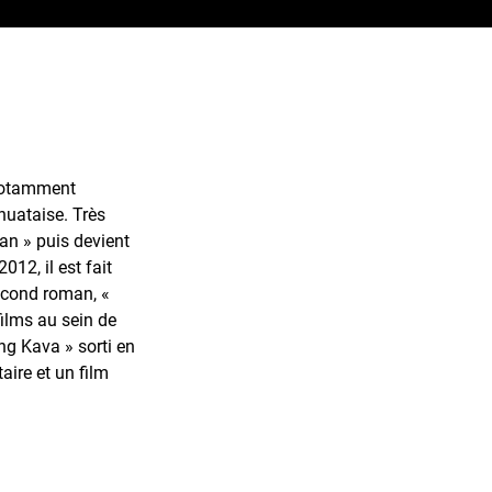
 notamment
anuataise. Très
lan » puis devient
12, il est fait
econd roman, «
films au sein de
ng Kava » sorti en
ire et un film