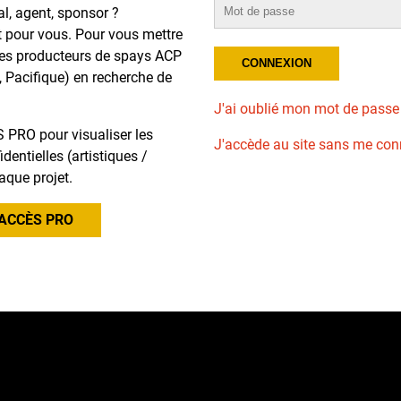
al, agent, sponsor ?
t pour vous. Pour vous mettre
des producteurs de spays ACP
, Pacifique) en recherche de
J'ai oublié mon mot de passe
 PRO pour visualiser les
J'accède au site sans me con
dentielles (artistiques /
aque projet.
ACCÈS PRO