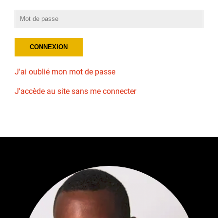
J'ai oublié mon mot de passe
J'accède au site sans me connecter