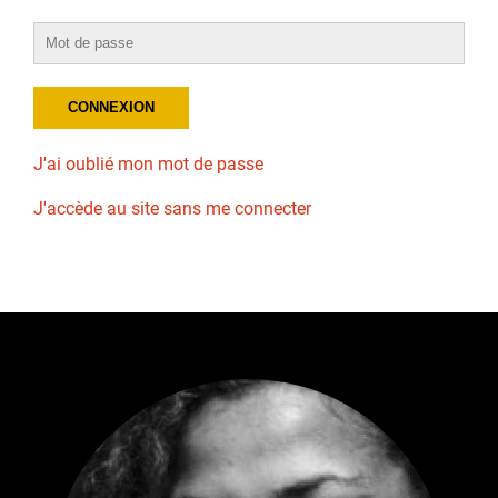
J'ai oublié mon mot de passe
J'accède au site sans me connecter