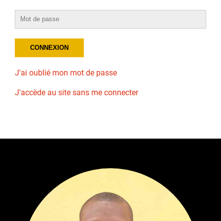
J'ai oublié mon mot de passe
J'accède au site sans me connecter