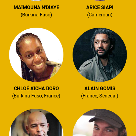
MAÏMOUNA N'DIAYE
ARICE SIAPI
(Burkina Faso)
(Cameroun)
CHLOÉ AÏCHA BORO
ALAIN GOMIS
(Burkina Faso, France)
(France, Sénégal)