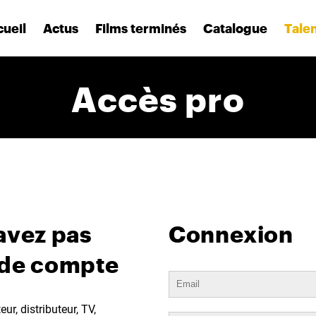
ueil
Actus
Films terminés
Catalogue
Tale
Accès pro
avez pas
Connexion
 de compte
ur, distributeur, TV,