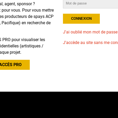
al, agent, sponsor ?
t pour vous. Pour vous mettre
des producteurs de spays ACP
, Pacifique) en recherche de
J'ai oublié mon mot de passe
 PRO pour visualiser les
J'accède au site sans me con
dentielles (artistiques /
aque projet.
ACCÈS PRO