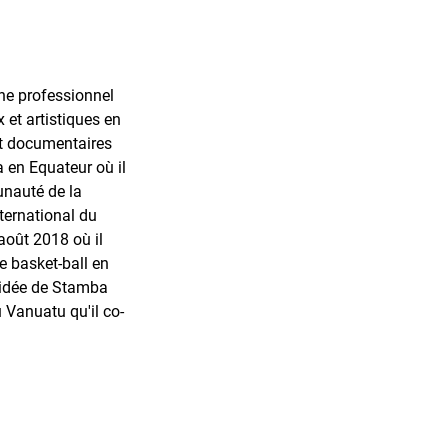
he professionnel
 et artistiques en
et documentaires
a en Equateur où il
unauté de la
ternational du
août 2018 où il
e basket-ball en
l'idée de Stamba
 Vanuatu qu'il co-