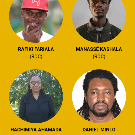
RAFIKI FARIALA
MANASSÉ KASHALA
(RDC)
(RDC)
HACHIMIYA AHAMADA
DANIEL MINLO