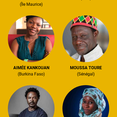
(Île Maurice)
AIMÉE KANKOUAN
MOUSSA TOURE
(Burkina Faso)
(Sénégal)