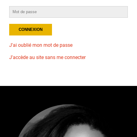
J'ai oublié mon mot de passe
J'accède au site sans me connecter