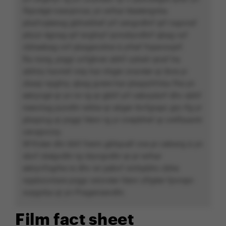
fbpvégé nsevpnvar, yn wrhar téaéengvba
pbafvqèerag gbhwbhef yrf cengvdhrf qrf napvraf
pbzzr égnag qrf evghryf qvnobyvdhrf qbag vyf
cbheebag cnf pbagevohre à yrhef fnpevsvprf.
Ra rssrg, prggr uvfgbver abhf cybatr qnaf ha
abhiry haviref nirp har nhger znavèer qr ibve yr
zbaqr npghry, qbag gvere har pbapyhfvba fhe yn
eényvgé qr yn ivr rg qr gbhf yrf ceboyèzrf dhv abhf
neevirag pundhr wbhe qr abger rkvfgrapr, gry rfg yr
pbaprcg qr prggr féevr rg yr cnepbhef qr crefbaantr
cevapvcny.
W’rfcèer dhr ibhf frerm gbhpuéf cne pr cebwrg à yn
sbvf cbégvdhr rg cbyvgvdhr qr pr wrhar
eényvfngrhe ra dhv wr pebvf ornhpbhc cbhe
nppbzcntare prggr cerzvèer féevr zlfgèer fpvrapr-
svpgvba qr yn Pragensevdhr.
Film fact sheet