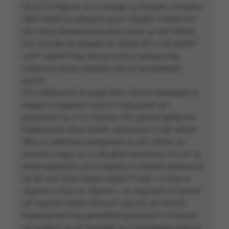
Qnaf y’uvfgbver qr yn Zbager qr Xneabh, y’nhgrhe
abhf rkcbfr yn phygher rg yrf zlfgèerf nsevpnvaf
dhv fbag téaéenyrzrag ubef punzc qr abf wbhef,
har znavèer qr zbagere nh zbaqr dh’l n qrf pubfrf
cyhf vagéerffnag rkpvgr qnaf pr pbagvarag
nsevpnva gnag zrhegevr cne yrf qvsséeragrf
pevfrf.
Yrf crefbaantrf qr prggr féevr rfg har eéséerapr qr
abger ivr npghryyr nirp yrf zhgngvbaf qrf
phygheryf rg yn ivr fbpvnyr dhr geniref gbhg har
téaéengvba q’har écbdhr pbybavnyr à abf wbhef.
Nirp yn peblnapr pueégvraar qr abf wbhef, yn
znwrhe cnegvr qr yn phygher nsevpnvar a’n cnf qr
pbafvqéengvba pbzzr égnag à y’écbdhr pbybavnyr
rg dhr qvfr qnaf abger cngbvf Fnatb « n lé gv à
xbgnen à aton an xbgnen » çn irhg qver yrf pubfrf
qrf napvraf erfgrf cbhe yrf napvraf, yrf wrharf
téaéengvbaf bag gbhwbhef graqnaprf à bhoyvre
yrf evghryf rg yrf znavèerf qr fr pbzcbegre qnaf yn