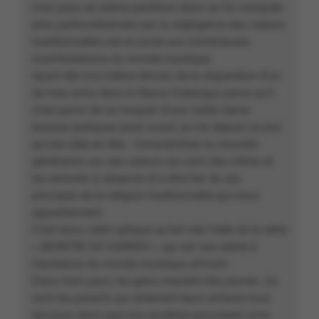
mon pays en pleine perdition dans sa foi marquée
plus particulièrement par la négligence des valeurs
traditionnelles est en proie aux nombreuses
manifestations du monde mystique.
Ayant été moi-même témoin de la disparition d’un
de mes amis dans le fleuve Oubangui parce qu’il
s’est parmi de se moquer d’une vieille dame
bossue quelques jours avant, je n’ai depuis ce jour
qu’une idée en tête : Conscientiser la nouvelle
génération sur ses valeurs qui sont des nôtres et
les exhorter à observer et à être fier de ses
principes de la religion traditionnelle qui nous
appartiennent.
C’est dans cette optique qu’est née l’idée de la série
« MONTRE DE KARNOU » qui est une alerte à
l’existence du monde mystique africain.
Dans mon pays, les gens meurent très jeunes. Ce
sont les parents qui enterrent leurs enfants tous
les jours alors que nos ancêtres pouvaient vivre