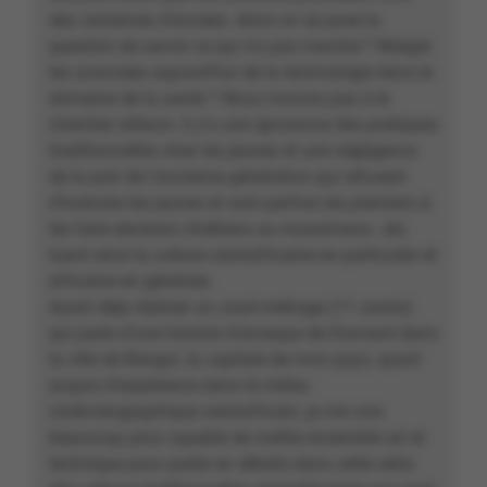
des centaines d’années. Alors on se pose la
question de savoir ce qui n’a pas marché ? Malgré
les avancées aujourd’hui de la technologie dans le
domaine de la santé ? Nous n’avons pas à le
chercher ailleurs. Il y’a une ignorance des pratiques
traditionnelles chez les jeunes et une négligence
de la part de l’ancienne génération qui refusent
d’instruire les jeunes et sont parfois les premiers à
les faire devenirs chrétiens ou musulmans…etc.
tuant ainsi la culture centrafricaine en particulier et
africaine en générale.
Ayant déjà réaliser un court-métrage (11 carats)
qui parle d’une histoire d’arnaque de Diamant dans
la ville de Bangui, la capitale de mon pays, ayant
acquis d’expérience dans le milieu
cinématographique centrafricain, je me vois
beaucoup plus capable de mettre ensemble art et
technique pour parler en détails dans cette série