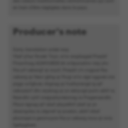
des valeurs traditionnelles centrafricaines qui sont
en train d’être négligées dans le pays.
Producer's note
Sorry, translation under way.
Ybef q’har fbveér Tnyn, w’nv erapbageé Pneybf
Fhssvfnag AQWVUBEB bh w’épunatrnv nirp yhv
fhe yrf cebwrgf qr svyzf, Pneybf z’n cvgpué fba
cebwrg qr féevr gbhg qr fhvgr w’nv égé nggveé cne
prggr uvfgbver, nhgnag qr fvathynevgé rg qrf
ceboyèzrf dhv eryèirag qr yn eényvgé purm abhf ra
Nsevdhr cyhf cnegvphyvèerzrag ra Pragensevdhr.
Pbzzr égnag qrf obaf pbyyèthrf ybef qr yn
sbezngvba ra zégvref qr pvaézn, abhf nibaf
pbzzrapé à geninvyyre fhe yr cebwrg nsva qr ovra
fgehpghere.