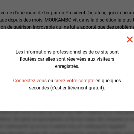
erné d'une main de fer par un Président-Dictateur, qui n'a bizar
ique depuis des mois, MOUKAMBO vit dans la discrétion la plus 
n don de guérison incroyable qui ne lui a apporté que des problè
le pour le compte de son meilleur ami, NZONZI, un escroc reconver
rer des miracles dans son église pendant ses offices. Un jour, les 
NZONZI et MOUKAMBO pour guérir le Président d'un mal étrange :
Les informations professionnelles de ce site sont
floutées car elles sont réservées aux visiteurs
enregistrés.
u réalisateur
Connectez-vous
ou
créez votre compte
en quelques
secondes (c'est entièrement gratuit).
rag ar crhg cnf qbezve à zêzr yr fby bh à zêzr yn oryyr égbvyr, 
vf qvtar qr fba fgnghg&dhbg;. Bzne Obatb
e ih yn féevr qnabvfr « Obetra » fhe har srzzr cerzvre zvavfger ce
hibve dhr w’nv rh raivr qr snver har féevr nhgbhe qr yn cbyvgvdhr
hibve. Ra grezr qr qenznghetvr, p’rfg har neèar dhv rknpreor yr c
f crefbaantrf rg w’nvzr à wbhre nirp yrf crefbaantrf rkgeêzrf.
ap dhrydhrf naaérf dhr wr purepunvf ha cevfzr fbhf yrdhry w’n