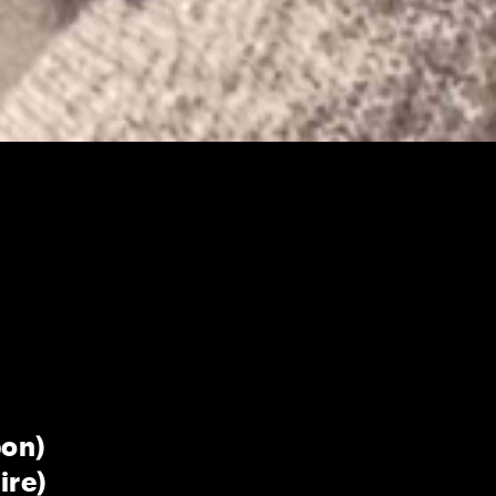
bon)
ire)