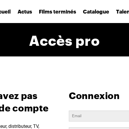
ueil
Actus
Films terminés
Catalogue
Tale
Accès pro
avez pas
Connexion
 de compte
ur, distributeur, TV,