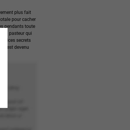
rement plus fait
totale pour cacher
mes pendants toute
ti en pasteur qui
services secrets
 il est devenu
vy fr qbvg
vfr qnaf yrf
, q’êger rager
ver pbzzr yr
yynvf nobeqre pr