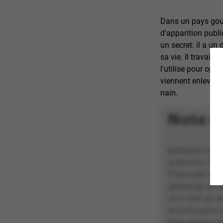
Dans un pays gouv
d'apparition publ
un secret: il a u
sa vie. Il travail
l'utilise pour opé
viennent enlever 
nain.
Note d
&dhbg;Ha Ceéfvq
q’nibve ha Cnyn
P’rfg nceèf nibv
gbhezragf qh cb
yrf X zhef qh cb
zrvyyrhe purm yr
Pryn snvfnvg qb