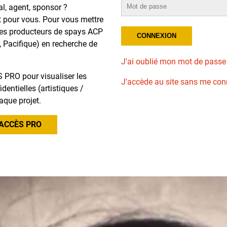
al, agent, sponsor ?
t pour vous. Pour vous mettre
des producteurs de spays ACP
, Pacifique) en recherche de
J'ai oublié mon mot de passe
 PRO pour visualiser les
J'accède au site sans me con
dentielles (artistiques /
aque projet.
ACCÈS PRO