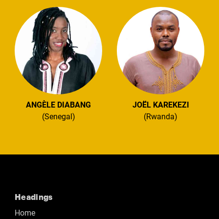
ANGÈLE DIABANG
JOËL KAREKEZI
(Senegal)
(Rwanda)
Headings
Home