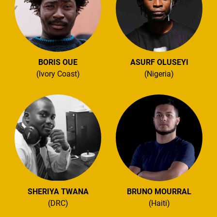
BORIS OUE
ASURF OLUSEYI
(Ivory Coast)
(Nigeria)
SHERIYA TWANA
BRUNO MOURRAL
(DRC)
(Haiti)