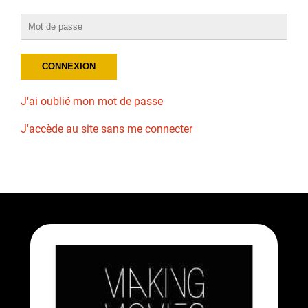
J'ai oublié mon mot de passe
J'accède au site sans me connecter