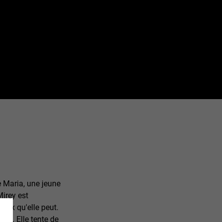
e Maria, une jeune
irey est
ieux qu'elle peut.
olé. Elle tente de