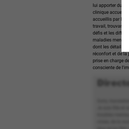
lui apporter du so
clinique accueill
accueillis par le 
travail, trouvant 
défis et les diffi
maladies mentales
dont les détails d
réconfort et de la 
prise en charge d
consciente de l'i
Direct
Sorry, translati
Je suis fille et
troubles mentau
crises, de la s
plus qu’un film,