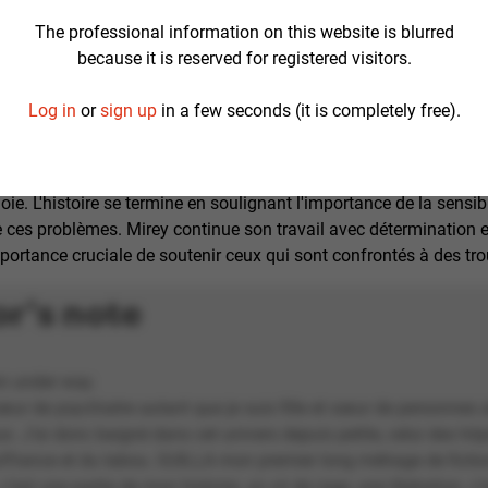
utien et de l'écoute, cherchant à l'aider à surmonter ses propres
The professional information on this website is blurred
e ensuite Adjoua et Ousmane, deux nouveaux patients qui sont 
because it is reserved for registered visitors.
personnel soignant et les autres patients. Mirey s'investit pleine
du réconfort et de l'espoir dans les moments partagés avec les pa
Log in
or
sign up
in a few seconds (it is completely free).
cultés rencontrés, elle reste dévouée à sa mission d'aider ceux qui
. Parallèlement à son travail, Mirey entretient une corresponda
e la conversation ne sont pas précisés. Cette interaction semble 
joie. L'histoire se termine en soulignant l'importance de la sensibi
e ces problèmes. Mirey continue son travail avec détermination 
mportance cruciale de soutenir ceux qui sont confrontés à des tr
or's note
on under way.
 sœur de psychiatre autant que je suis fille et sœur de personnes 
x. J’ai donc baigné dans cet univers depuis petite, celui des hôp
ouffrance et du tabou. GUILLA mon premier long métrage de fictio
 c’est une partie de mon histoire, un cri de rage, une libération, c