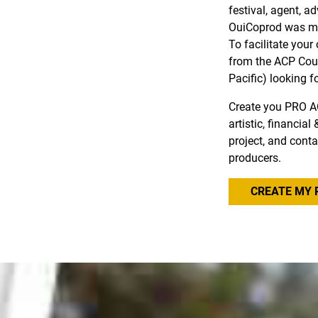
festival, agent, a
OuiCoprod was ma
To facilitate you
from the ACP Coun
Pacific) looking f
Create you PRO A
artistic, financia
project, and conta
producers.
CREATE MY 