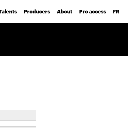
Talents
Producers
About
Pro access
FR