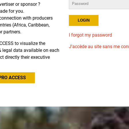
dvertiser or sponsor ?
de for you.
r connection with producers
tries (Africa, Caribbean,
or partners.
I forgot my password
CCESS to visualize the
J'accède au site sans me con
l & legal data available on each
ct directly their executive
PRO ACCESS