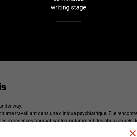
writing stage
is
 under way.
hiatre travaillant dans une clinique psychiatrique. Elle rencontr
 des expériences traumatisantes, notamment des abus sexuels. M
versée par les révélations de Maria et s'efforce de l'aider du m
ique, Mirey rencontre également Tony, un jeune homme triste et is