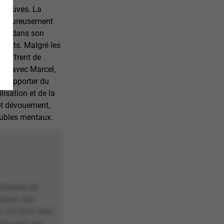
 épreuves. La
chaleureusement
ment dans son
tients. Malgré les
 souffrent de
nce avec Marcel,
lui apporter du
lisation et de la
et dévouement,
oubles mentaux.
atteintes de
itaux, des
n est donc bien
’est aussi une