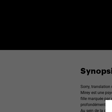
Synops
Sorry, translation
Mirey est une psyc
fille marquée par
profondément boule
Au sein de la clin