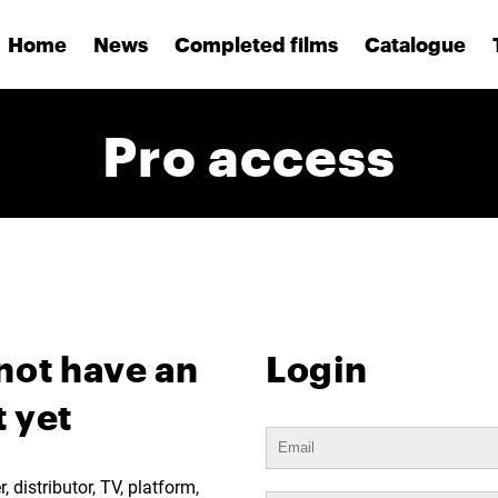
Home
News
Completed films
Catalogue
Pro access
not have an
Login
 yet
 distributor, TV, platform,