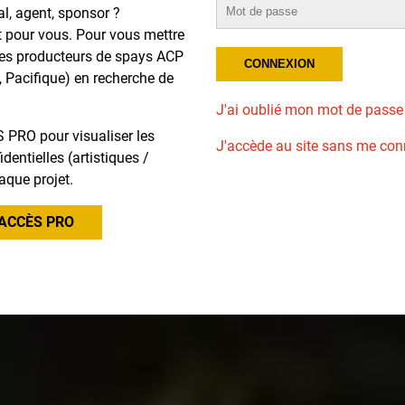
al, agent, sponsor ?
t pour vous. Pour vous mettre
des producteurs de spays ACP
, Pacifique) en recherche de
J'ai oublié mon mot de passe
 PRO pour visualiser les
J'accède au site sans me con
dentielles (artistiques /
aque projet.
ACCÈS PRO