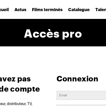
ueil
Actus
Films terminés
Catalogue
Tale
Accès pro
avez pas
Connexion
 de compte
ur, distributeur, TV,