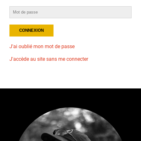
J'ai oublié mon mot de passe
J'accède au site sans me connecter