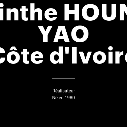
inthe HO
YAO
Côte d'Ivoir
Réalisateur
Né en 1980