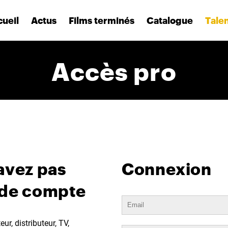
ueil
Actus
Films terminés
Catalogue
Tale
Accès pro
avez pas
Connexion
 de compte
ur, distributeur, TV,