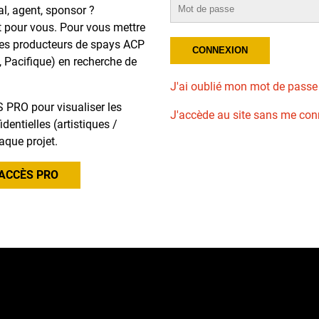
al, agent, sponsor ?
t pour vous. Pour vous mettre
des producteurs de spays ACP
, Pacifique) en recherche de
J'ai oublié mon mot de passe
 PRO pour visualiser les
J'accède au site sans me con
dentielles (artistiques /
aque projet.
ACCÈS PRO