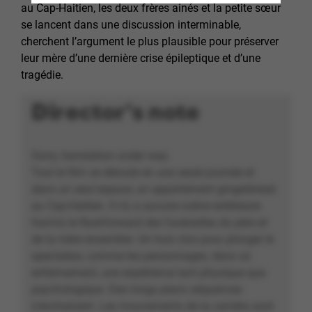
au Cap-Haitien, les deux frères ainés et la petite sœur
se lancent dans une discussion interminable,
cherchent l’argument le plus plausible pour préserver
leur mère d’une dernière crise épileptique et d’une
tragédie.
Director's note
Sorry, translation under way.
Tout le film se déroule en une seule journée et
dans un seul espace, un appartement gingerbread
au Cap-Haitien. Il n’y a aucune scène extérieure
hormis le flashforward des funérailles du père et
de la mère ensemble. Un huis clos pour plonger le
spectateur, comme les personnages, dans un
enfermement, une expérience tant physique que
psychologique. Des longs plans séquences
s’enchainent. Les mouvements de la caméra sont