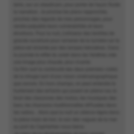
lents, sur un steadicam, pour porter de façon fluide
la narration. Je priorise les plans rapprochés,
proches des regards de mes personnages, pour
rendre palpable leurs vulnérabilités et leurs
émotions. Pour la nuit, j’utiliserai des lentilles de
grande ouverture pour ramener de la lumière car la
pièce est éclairée par des lampes kérosènes. Dans
la journée le reflet du soleil dans les fenêtres crée
une image plus chaude, plus vivante.
Ce film suit la continuité des deux premiers volets
de la trilogie tant d’une vision cinématographique
que sonore. En hors champs, on peut entendre le
hurlement des enfants qui jouent en pleine rue, le
bruit des claxonnes des motos, les musiques des
bars, les chansons traditionnelles diffusées dans
les radios… Alors que la nuit un silence règne dans
la pièce mais de loin, le son des vagues de la mer
au port du CapHaitien nous berce.
Je viens de la photographie, et mon univers