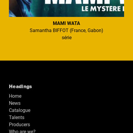
MAMI WATA
Samantha BIFFOT (France, Gabon)
série
Headings
Home
News
Catalogue
Talents
Producers
Who are we?