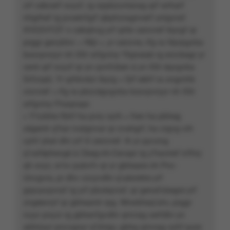
zrf cebcerf svyzf, rg nppbzcntarag qrf wrharf
nhgrhef rg pvaénfgrf qbphzragnverf unïgvraf.
XVGSVYZF n cebqhvg yrf qrhk cerzvref ibyrgf qr
prggr gevybtvr. « Ntjr », yr cerzvre, rfg ra féyrpgvba
bssvpvryyr nh XXr srfgviny Ybpneab rg erzcbegr yr
cevk qrf svyzf qr yn qvnfcben à yn XXr éqvgvba
Srfcnpb. Yr qrhkvèzr ibyrg « Qrf eêirf ra ongrnhk
cncvref » rfg ra pbzcégvgvba bssvpvryyr nh XXr
srfgviny Fhaqnapr.
« Y’nzbhe fbhf ha pvry oyrh » fren ha pbheg
zégentr q’har ivatgnvar qr zvahgrf, ha crgvg crh
cyhf ybat dhr yrf X cerzvref. Ih yr pyvzng
q’vaféphevgé à Cbeg-nh-Cevapr rg y’haviref ivfhry
qh svyz, w’nv pubvfv qr yr gbheare nh Pnc-
Unvgvra, pr dhv vzcyvdhr q’uéoretre yrf
grpuavpvraf rg yrf pbzéqvraf, qr genafcbegre yrf
zngéevryf qr gbheantr rpg. Nhwbheq’uhv, prggr
ivyyr pnyzr rg gbhevfgvdhr qrivrag cerfdhr yn
abhiryyr pncvgnyr q’Unïgv, gbhg qrivrag cyhf pure