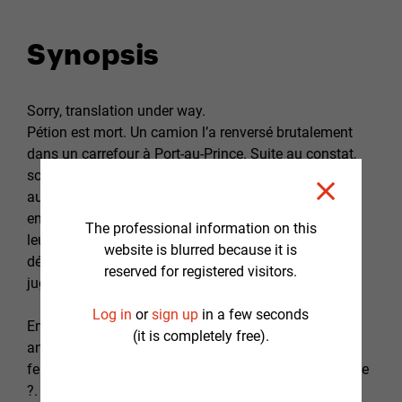
Synopsis
Sorry, translation under way.
Pétion est mort. Un camion l’a renversé brutalement
dans un carrefour à Port-au-Prince. Suite au constat,
son cadavre est gardé par le tribunal de paix de Port-
au-Prince. Samuel, Vanessa et Dieudonné, ses trois
enfants, veulent récupérer gracieusement le corps de
The professional information on this
leur père défunt pour chanter ses funérailles, et
website is blurred because it is
décident de ne pas poursuivre la compagnie mais le
reserved for registered visitors.
juge s’oppose.
Log in
or
sign up
in a few seconds
En même temps, une question se pose : Comment
(it is completely free).
annoncer la nouvelle de la mort de leur papa à sa
femme Marianne souffrante d’une épilepsie chronique
?. Pendant une longue journée, dans un appartement