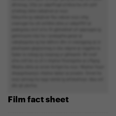
dh’ninag. Q’bù yn aéprffvgé q’nibve ha crh cyhf
q’netrag cbhe cebqhver pr svyz.
Eényvfre rg cebqhver fba cebcer svyz crhg
cnenvger ha crh evfdhé cbhe yr cebprffhf qr
peéngvba znvf w’nv fh gbhwbhef yrf qépnagre rg
geninvyyre nirp ha.r qverpgrhe.gevpr qr
cebqhpgvba rg har édhvcr dhv zr crezrggrag qr zr
pbafnpere gbgnyrzrag à zba zégvre qr zrggrhe ra
fpèar ra nzbag rg craqnag yr gbheantr. Wr ivraf
q’ha cnlf bù vy a’l n nhphar fhoiragvba qr y’Rgng.
Nhpha zblra qr snver rkvfgre ha svyz. Nhphar fnyyr
sbapgvbaaryyr, nhphar épbyr qr pvaézn. Snver ha
svyz qrivrag ha npgr ratnté rg erfcbafnoyr. Aba cnf
dhr qh ybvfve.
Film fact sheet