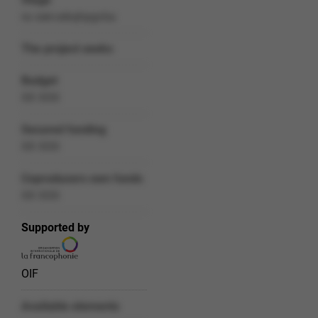
ra ceé-cebqhpgvba
The project seeks
Budget
XX XXX
Secured funding
XX XXX
Coproducers own funds
XX XXX
Supported by
OIF
Available elements