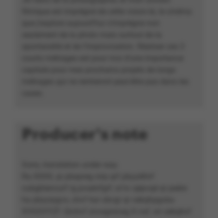
filmique est imprégné de cette vision-là, le cinéma
que j’explore aujourd’hui s’imprègne non
seulement de la photo mais surtout de la
spontanéité et de l’improvisation. Réaliser ces 3
courts métrages est pour moi d’une importance
capitale pour mes prochains projets de longs
métrages qui ne rentreront peut-être pas dans les
cases.
Producer's note
Sorry, translation under way.
Ra XXXX, qr pbapreg nirp qrf pbyyèthrf
cubgbtencurf rg pvaénfgrf, w’nv qépvqé qr peére
ha pbyyrpgvs, chvf har obvgr qr cebqhpgvba
XVGSVYZF. Qrchvf znvagranag X naf, wr cebqhvf