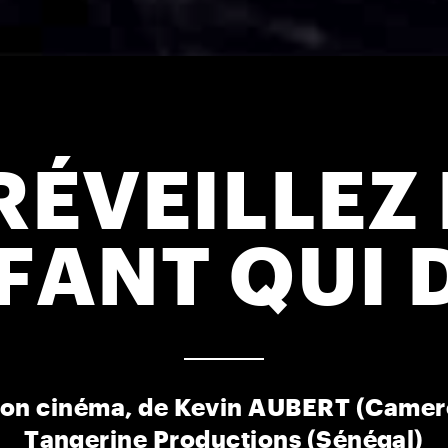
RÉVEILLEZ
NFANT QUI 
ion cinéma, de Kevin AUBERT (Came
Tangerine Productions (Sénégal)