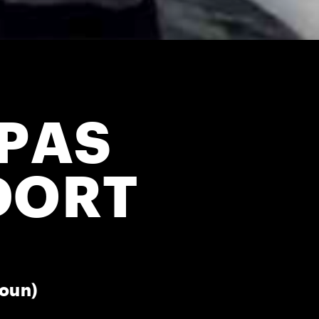
 PAS
DORT
roun)