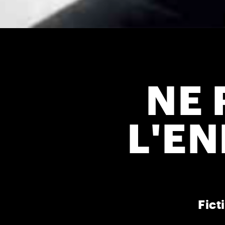
NE 
L'E
Fict