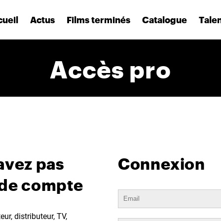
ueil
Actus
Films terminés
Catalogue
Tale
Accès pro
avez pas
Connexion
 de compte
ur, distributeur, TV,