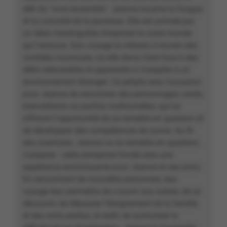
défi du "vivre ensemble". Jeanne incarne la fougue
et la curiosité de la jeunesse. Elle est animée par
un désir inextinguible d'explorer le vaste monde
qui l'entoure. Son voyage la mènera à travers des
contrées inconnues, où elle devra faire face à des
défis redoutables et apprendre à s'adapter à un
environnement étranger. Ce périple sera l'occasion
pour Jeanne de rencontrer des personnages variés,
bienveillants ou parfois malhonnêtes, qui lui
offriront l'opportunité de se remettre en question et
de développer des compétences de survie. Au fil
des aventures, Jeanne va se remettre en question,
s’adapter : cette entreprise forcée sera une
expérience enrichissante pour Jeanne et ses amis.
En rencontrant de nouvelles personnes, leur
voyage leur permettra de s'ouvrir aux autres, de se
découvrir, de dépasser l’éloignement de la famille
et des amis perdus, et enfin de surmonter la