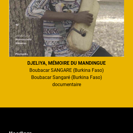
DJELIYA, MÉMOIRE DU MANDINGUE
Boubacar SANGARE (Burkina Faso)
Boubacar Sangaré (Burkina Faso)
documentaire
Headings