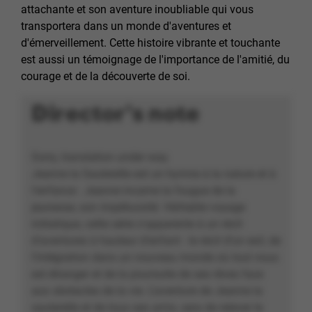
attachante et son aventure inoubliable qui vous
transportera dans un monde d'aventures et
d'émerveillement. Cette histoire vibrante et touchante
est aussi un témoignage de l'importance de l'amitié, du
courage et de la découverte de soi.
Director's note
Sorry, translation under way.
Jeanne la Sauterelle est un hymne à la nature et à
l'enfance : Jeanne incarne la fougue de la
jeunesse, son impétuosité. Véritable voyage
initiatique, cette série s'apparente à un récit
d'aventures à hauteur d’enfant : le récit d’un exil, de
l’intégration dans un nouveau monde où tout nous
est étranger et de la poursuite de ses rêves face
aux obstacles de la vie. L’aventure de Jeanne la
sauterelle et de tous ses amis, sera de relever le