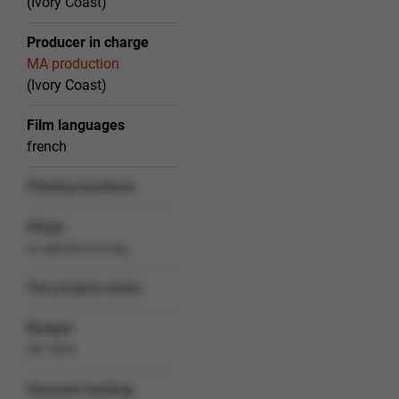
(Ivory Coast)
Producer in charge
MA production
(Ivory Coast)
Film languages
french
Filming locations
Stage
ra qéirybccrzrag
The project seeks
Budget
XX XXX
Secured funding