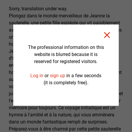
Sorry, translation under way.
Plongez dans le monde merveilleux de Jeanne la
sauterelle, une petite fille espiègle qui vit paisiblement
avec sa famille et sa communauté de sauterelles dans
une belle forêt tropicale. Mais lorsque l'action des
hommes menace sa famille et son environnement,
The professional information on this
Jeanne doit fuir son village et partir à la découverte
website is blurred because it is
d'Obion, la plus grande forêt vierge du monde, un
reserved for registered visitors.
endroit inconnu et mystérieux où l'existence des
hommes est ignorée. Malgré les défis qui les attendent
Log in
or
sign up
in a few seconds
sur la route, Jeanne et ses compagnons de voyage
(it is completely free).
vont vivre une aventure extraordinaire qui les mènera
jusqu’aux merveilles cachées d'Obion. La découverte et
l'exploration de la forêt vierge restera gravée dans leur
mémoire pour toujours. Ce voyage initiatique est un
hymne à l'amitié et à la nature, qui vous emmènera
dans un monde fantastique rempli de surprises.
Préparez-vous à être charmé par cette petite sauterelle