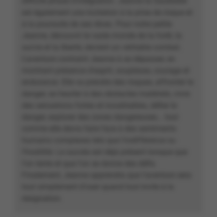
difficile phase d’intégration. Jeanne la Sauterelle
est également une incitation à la prise de risque et
à la poursuite de ses rêves. Pour notre petite
Jeanne, découvrir le vaste monde de la forêt, la
survie et la liberté, devient un véritable combat.
L'aventure contraint Jeanne à se dépasser, en
montrant présence d'esprit, souplesse, courage et
endurance. Elle va prendre des risques, affronter le
danger, se heurter à des obstacles matériels, vivre
des sensations fortes et inoubliables, défier le
danger, explorer des zones dangereuses… tout
comme elle devra faire face à des sentiments
humains complexes tels que l'indifférence ou
l'hostilité. Le succès est déjà présent lorsque que
l'on tente et que l'on se donne des défis.
Finalement, Jeanne apprendra que l'aventure sera
tout simplement d'oser quand tout invite à la
résignation.