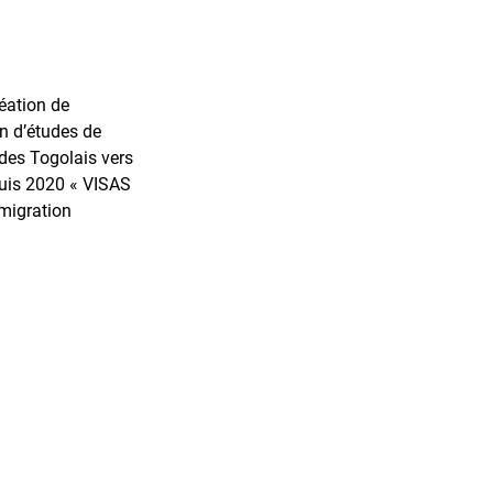
éation de
n d’études de
 des Togolais vers
puis 2020 « VISAS
émigration