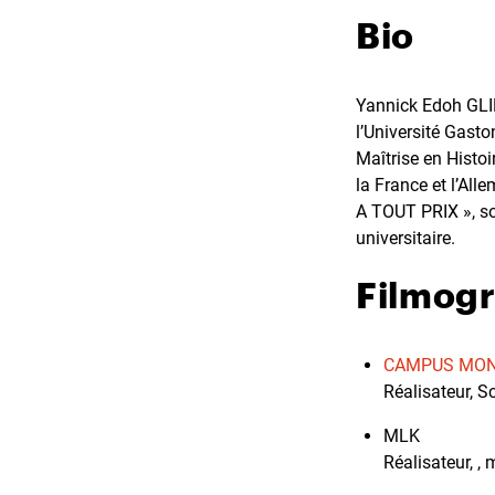
Bio
Yannick Edoh GLIK
l’Université Gast
Maîtrise en Histo
la France et l’Al
A TOUT PRIX », so
universitaire.
Filmog
CAMPUS MOND
Réalisateur, S
MLK
Réalisateur, ,