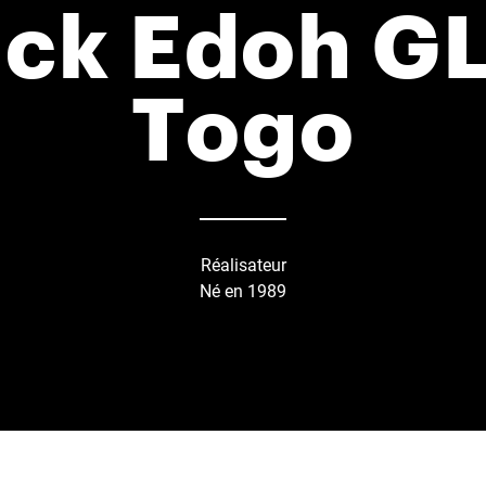
ick Edoh G
Togo
Réalisateur
Né en 1989