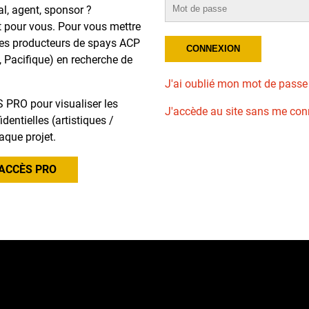
al, agent, sponsor ?
t pour vous. Pour vous mettre
des producteurs de spays ACP
, Pacifique) en recherche de
J'ai oublié mon mot de passe
 PRO pour visualiser les
J'accède au site sans me con
dentielles (artistiques /
aque projet.
ACCÈS PRO