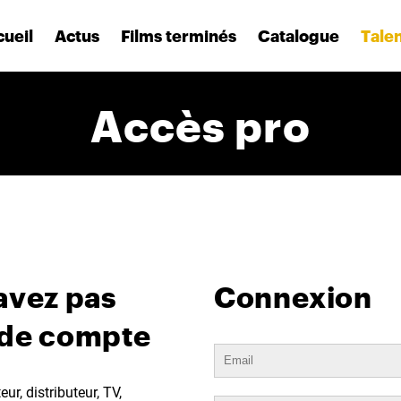
ueil
Actus
Films terminés
Catalogue
Tale
Accès pro
avez pas
Connexion
 de compte
ur, distributeur, TV,