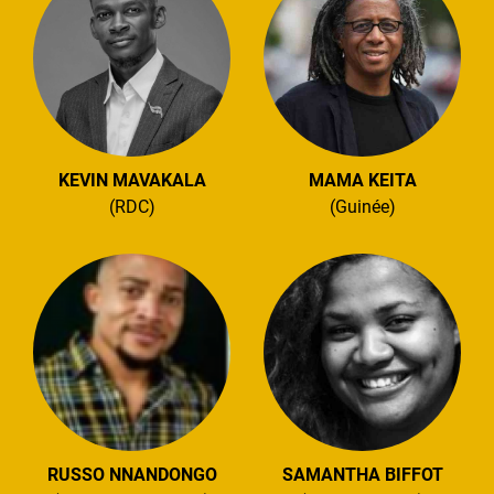
KEVIN MAVAKALA
MAMA KEITA
(RDC)
(Guinée)
RUSSO NNANDONGO
SAMANTHA BIFFOT