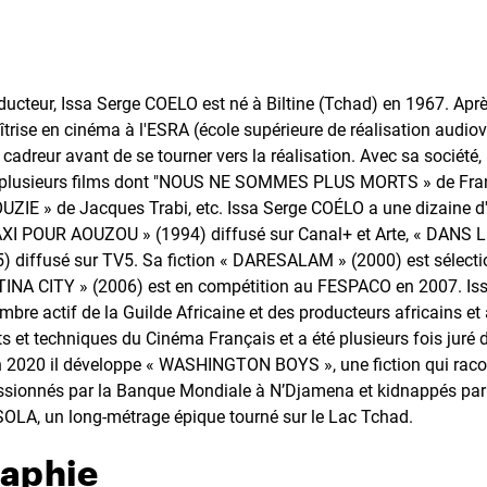
oducteur, Issa Serge COELO est né à Biltine (Tchad) en 1967. Ap
îtrise en cinéma à l'ESRA (école supérieure de réalisation audiovi
 cadreur avant de se tourner vers la réalisation. Avec sa société
uit plusieurs films dont "NOUS NE SOMMES PLUS MORTS » de Fra
IE » de Jacques Trabi, etc. Issa Serge COÉLO a une dizaine d
TAXI POUR AOUZOU » (1994) diffusé sur Canal+ et Arte, « DANS
diffusé sur TV5. Sa fiction « DARESALAM » (2000) est sélecti
RTINA CITY » (2006) est en compétition au FESPACO en 2007. I
embre actif de la Guilde Africaine et des producteurs africains 
s et techniques du Cinéma Français et a été plusieurs fois juré 
n 2020 il développe « WASHINGTON BOYS », une fiction qui racont
ionnés par la Banque Mondiale à N’Djamena et kidnappés par
 SOLA, un long-métrage épique tourné sur le Lac Tchad.
raphie