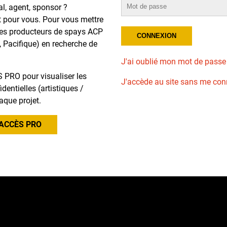
al, agent, sponsor ?
t pour vous. Pour vous mettre
des producteurs de spays ACP
, Pacifique) en recherche de
J'ai oublié mon mot de passe
 PRO pour visualiser les
J'accède au site sans me con
dentielles (artistiques /
aque projet.
ACCÈS PRO