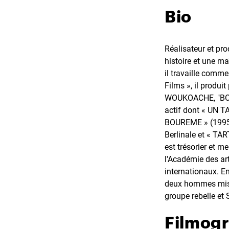
Bio
Réalisateur et pr
histoire et une ma
il travaille comme
Films », il prod
WOUKOACHE, "BOUZ
actif dont « UN 
BOUREME » (1995) 
Berlinale et « TA
est trésorier et m
l'Académie des art
internationaux. E
deux hommes miss
groupe rebelle et
Filmog