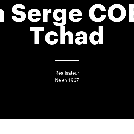
a Serge C
Tchad
Réalisateur
Né en 1967