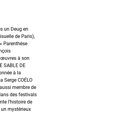
rès un Deug en
suelle de Paris),
, « Parenthèse
nçois
'œuvres à son
 LE SABLE DE
onnée à la
ssa Serge COÉLO
et aussi membre de
dans des festivals
e l’histoire de
 un mystérieux