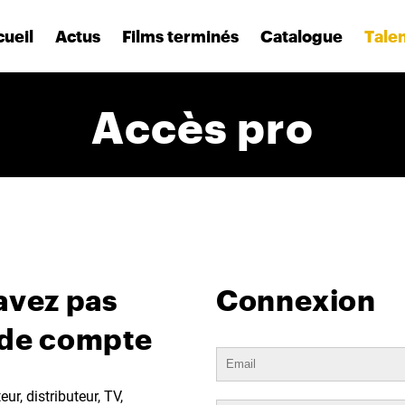
ueil
Actus
Films terminés
Catalogue
Tale
Accès pro
avez pas
Connexion
 de compte
ur, distributeur, TV,