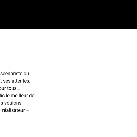
 scénariste ou
et ses attentes.
pour tous…
lic le meilleur de
us voulons
– réalisateur –