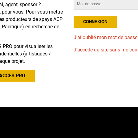
al, agent, sponsor ?
t pour vous. Pour vous mettre
des producteurs de spays ACP
, Pacifique) en recherche de
J'ai oublié mon mot de passe
 PRO pour visualiser les
J'accède au site sans me con
dentielles (artistiques /
aque projet.
ACCÈS PRO