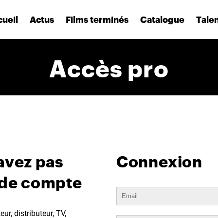
ueil
Actus
Films terminés
Catalogue
Tale
Accès pro
avez pas
Connexion
 de compte
ur, distributeur, TV,