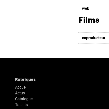
web
Films
coproducteur
Rubriques
Accueil
Actus
Catalogue
Talents