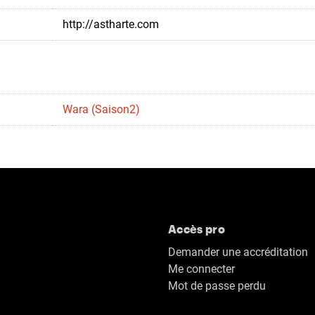
http://astharte.com
Wara (Saison2)
Accès pro
Demander une accréditation
Me connecter
Mot de passe perdu